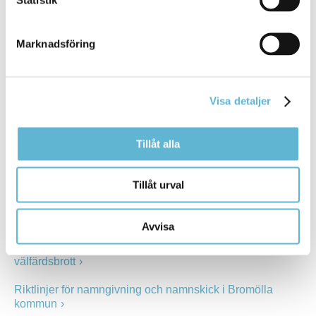
Riktlinjer för godkännande av enskild drift av fristående
förskola/fritidshem och pedagogisk omsorg
Marknadsföring
Riktlinjer för hantering av personuppgifter
Riktlinjer för informationssäkerhet
Visa detaljer
Riktlinjer för inköp av lös konst
Tillåt alla
Riktlinjer för IT-användning
Riktlinjer för konstnärlig utsmyckning av kommunala
Tillåt urval
byggnader
Riktlinjer för mark- och exploateringsverksamhet
Avvisa
Riktlinjer för motverkan av oegentligheter och
välfärdsbrott
Riktlinjer för namngivning och namnskick i Bromölla
kommun