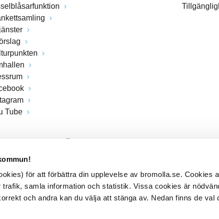
sselblåsarfunktion
Tillgängli
ankettsamling
jänster
förslag
lturpunkten
mhallen
essrum
cebook
stagram
u Tube
 kommun!
kies) för att förbättra din upplevelse av bromolla.se. Cookies
 trafik, samla information och statistik. Vissa cookies är nödvänd
rrekt och andra kan du välja att stänga av. Nedan finns de val 