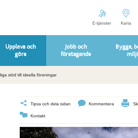
E-tjänster
Karta
Uppleva och
Jobb och
Bygga, b
göra
företagande
milj
iga stöd till ideella föreningar
Tipsa och dela sidan
Kommentera
Sk
Kontakt