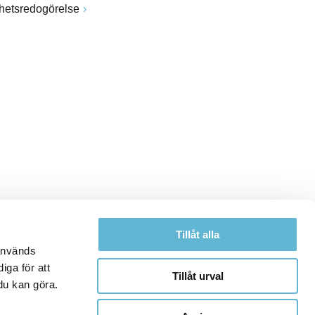
ghetsredogörelse
Tillåt alla
 används
iga för att
Tillåt urval
du kan göra.