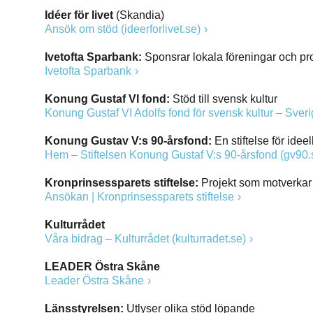
Idéer för livet
(Skandia)
Ansök om stöd (ideerforlivet.se
)
Ivetofta Sparbank:
Sponsrar lokala föreningar och pr
Ivetofta Sparbank
Konung Gustaf VI fond:
Stöd till svensk kultur
Konung Gustaf VI Adolfs fond för svensk kultur – Sve
Konung Gustav V:s 90-årsfond:
En stiftelse för id
Hem – Stiftelsen Konung Gustaf V:s 90-årsfond (gv90.
Kronprinsessparets stiftelse:
Projekt som motverkar 
Ansökan | Kronprinsessparets stiftelse
Kulturrådet
Våra bidrag – Kulturrådet (kulturradet.se)
LEADER Östra Skåne
Leader Östra Skåne
Länsstyrelsen:
Utlyser olika stöd löpande