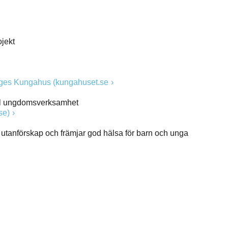
ojekt
riges Kungahus (kungahuset.se
eell ungdomsverksamhet
se)
utanförskap och främjar god hälsa för barn och unga