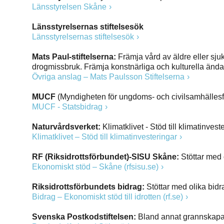
Länsstyrelsen Skåne
Länsstyrelsernas stiftelsesök
Länsstyrelsernas stiftelsesök
Mats Paul-stiftelserna:
Främja vård av äldre eller sju
drogmissbruk. Främja konstnärliga och kulturella änd
Övriga anslag – Mats Paulsson Stiftelserna
MUCF
(Myndigheten för ungdoms- och civilsamhällesfr
MUCF - Statsbidrag
Naturvårdsverket:
Klimatklivet - Stöd till klimatinvest
Klimatklivet – Stöd till klimatinvesteringar
RF (Riksidrottsförbundet)-SISU Skåne:
Stöttar med 
Ekonomiskt stöd – Skåne (rfsisu.se
)
Riksidrottsförbundets bidrag:
Stöttar med olika bidr
Bidrag – Ekonomiskt stöd till idrotten (rf.se)
Svenska Postkodstiftelsen:
Bland annat grannskapas