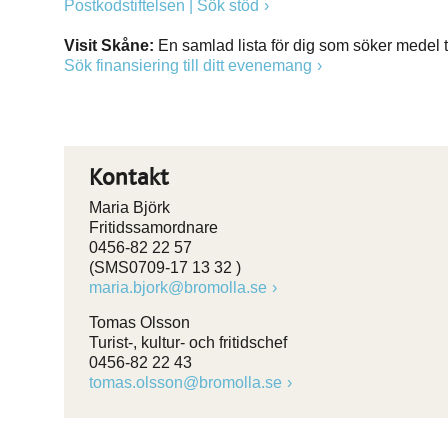
Postkodstiftelsen | Sök stöd
Visit Skåne:
En samlad lista för dig som söker medel 
Sök finansiering till ditt evenemang
Kontakt
Maria Björk
Fritidssamordnare
0456-82 22 57
(SMS0709-17 13 32 )
maria.bjork@bromolla.se
Tomas Olsson
Turist-, kultur- och fritidschef
0456-82 22 43
tomas.olsson@bromolla.se