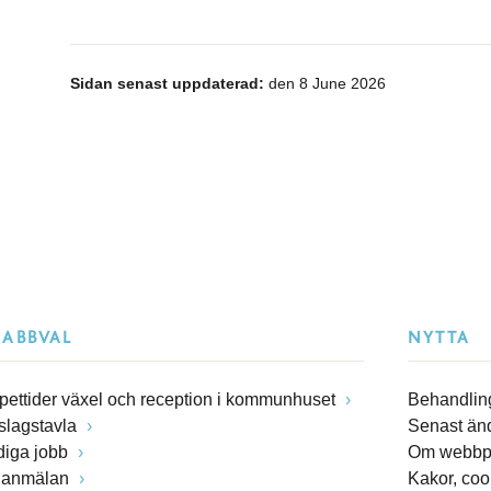
Sidan senast uppdaterad:
den 8 June 2026
NABBVAL
NYTTA
pettider växel och reception i kommunhuset
Behandling
slagstavla
Senast än
diga jobb
Om webbp
lanmälan
Kakor, coo