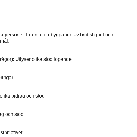
ka personer. Främja förebyggande av brottslighet och
amål.
ågor): Utlyser olika stöd löpande
eringar
olika bidrag och stöd
ag och stöd
initiativet!