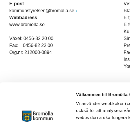
E-post
Vi
kommunstyrelsen@bromolla.se
Bl
Webbadress
E-t
www.bromolla.se
E-
Ku
Växel: 0456-82 20 00
Si
Fax: 0456-82 22 00
Pr
Org.nr: 212000-0894
Fa
In
Yo
Välkommen till Bromölla
Vi använder webbkakor (coo
också för att analysera vår
webbsidorna ska fungera ko