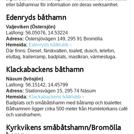
eller båthamnar för information om deras verksamhet.
Edenryds båthamn
Valjeviken (Östersjön)
Lat/long: 56.05076, 14.53224
Adress:
Östersjövägen 149, 295 91 Bromölla
Hemsida:
Edenryds båtklubb
Där finns: Diesel, färskvatten, toalett, dusch, telefon,
eluttag, trailerramp, badplats, mastkran, värmestuga.
Klackabackens båthamn
Näsum (Ivösjön)
Lat/long: 56.15142, 14.45799
Adress:
Stationsvägen 15, 295 74 Näsum
Hemsida:
Klackabackens båtklubb
Badplats och småbåtshamn med båtramp och toaletter.
Båthamnen ligger cirka 500 meter från Humletorkans café
och vandrarhem.
Kyrkvikens småbåtshamn/Bromölla