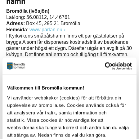
hamn
Bromölla (Ivösjön)
Lat/long: 56.08112, 14.46761
Adress:
Box 45, 295 21 Bromölla
Hemsida
:
www.parlan.eu
I Kyrkvikens småbåtshamn finns ett par gästplatser på
brygga A som får disponeras kostnadsfritt av besökande
gäster under högst ett dygn. Därefter utgår en avgift på 30
kr/dygn. Det finns trailerramp och tillgång till färskvatten.
Vägbom finns, engångsbesökare kan kontakta
turistinformationen för information om tillträde.
Båtramper
Ivösjön
Välkommen till Bromölla kommun!
Axeltorp
gratis men kostnad för
Vi använder webbkakor (cookies) för att förbättra din
parkering
upplevelse av bromolla.se. Cookies används också för
att analysera vår trafik, samla information och
Bromölla
avgift
statistik. Vissa cookies är nödvändiga för att
hamn/Kyrkviken
webbsidorna ska fungera korrekt och andra kan du välja
att stänga av. Nedan finns de val du kan göra.