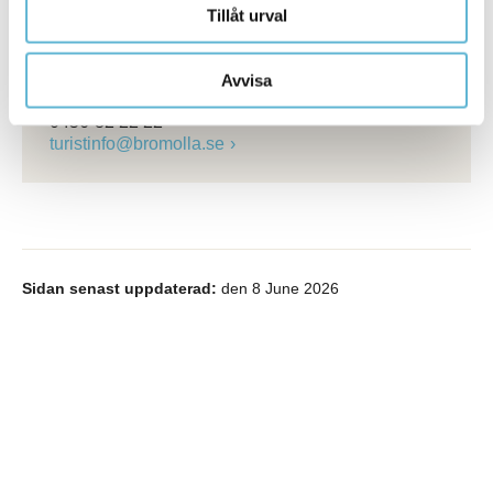
Tillåt urval
sara.widesjo@bromolla.se
Bromölla turistinformation
Hermansens gata 22
Avvisa
Box 18, 291 25 Bromölla
0456-82 22 22
turistinfo@bromolla.se
Sidan senast uppdaterad:
den 8 June 2026