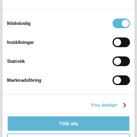
Klackabacken Näsum
endast för medlemmar
Samtyckesval
Sjövikens båtklubb
avgift
Nödvändig
Vånga
Ivökiosken Ivön
avgift
Inställningar
Bäckaskog Slott
gratis
Statistik
Marknadsföring
Visa detaljer
Kontakt
Sara Widesjö
Turismstrateg
Tillåt alla
0456-82 22 51
(SMS0709-17 12 51)