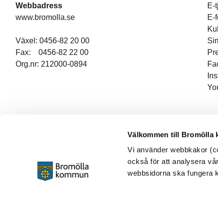
Webbadress
E-t
www.bromolla.se
E-
Ku
Växel: 0456-82 20 00
Si
Fax: 0456-82 22 00
Pr
Org.nr: 212000-0894
Fa
In
Yo
Välkommen till Bromölla
Vi använder webbkakor (coo
också för att analysera vår
webbsidorna ska fungera ko