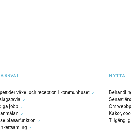
NABBVAL
NYTTA
pettider växel och reception i kommunhuset
Behandling
slagstavla
Senast än
diga jobb
Om webbp
lanmälan
Kakor, coo
sselblåsarfunktion
Tillgängli
ankettsamling