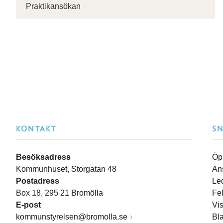
Praktikansökan
KONTAKT
S
Besöksadress
Öp
Kommunhuset, Storgatan 48
An
Postadress
Le
Box 18, 295 21 Bromölla
Fe
E-post
Vi
kommunstyrelsen@bromolla.se
Bl