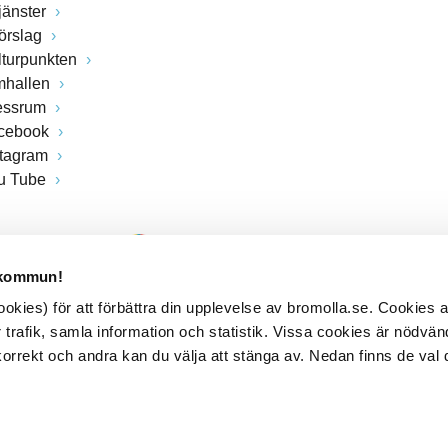
jänster
förslag
lturpunkten
mhallen
essrum
cebook
stagram
u Tube
 kommun!
kies) för att förbättra din upplevelse av bromolla.se. Cookies
 trafik, samla information och statistik. Vissa cookies är nödvänd
rrekt och andra kan du välja att stänga av. Nedan finns de val 