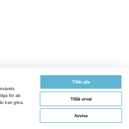
Tillåt alla
 används
iga för att
Tillåt urval
du kan göra.
Avvisa