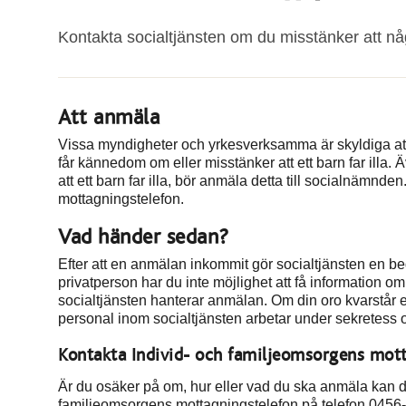
Kontakta socialtjänsten om du misstänker att någo
Att anmäla
Vissa myndigheter och yrkesverksamma är skyldiga att
får kännedom om eller misstänker att ett barn far illa
att ett barn far illa, bör anmäla detta till socialnämn
mottagningstelefon.
Vad händer sedan?
Efter att en anmälan inkommit gör socialtjänsten en
privatperson har du inte möjlighet att få information 
socialtjänsten hanterar anmälan. Om din oro kvarstår e
personal inom socialtjänsten arbetar under sekretess o
Kontakta Individ- och familjeomsorgens mot
Är du osäker på om, hur eller vad du ska anmäla kan du
familjeomsorgens mottagningstelefon på telefon 0456-