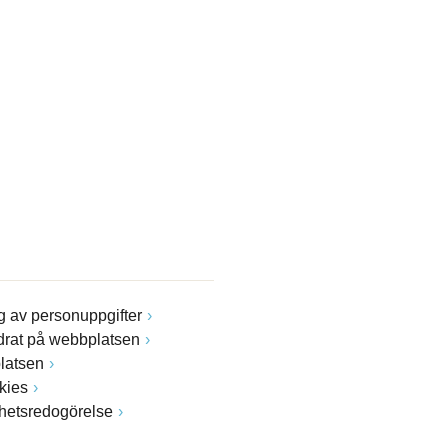
 av personuppgifter
drat på webbplatsen
latsen
kies
ghetsredogörelse