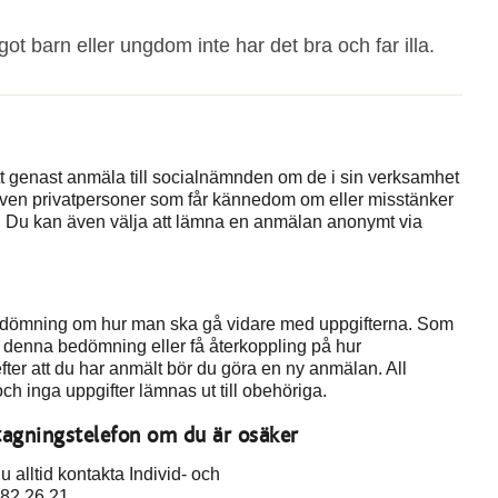
t barn eller ungdom inte har det bra och far illa.
 genast anmäla till socialnämnden om de i sin verksamhet
. Även privatpersoner som får kännedom om eller misstänker
den. Du kan även välja att lämna en anmälan anonymt via
 bedömning om hur man ska gå vidare med uppgifterna. Som
om denna bedömning eller få återkoppling på hur
fter att du har anmält bör du göra en ny anmälan. All
ch inga uppgifter lämnas ut till obehöriga.
tagningstelefon om du är osäker
 alltid kontakta Individ- och
82 26 21.