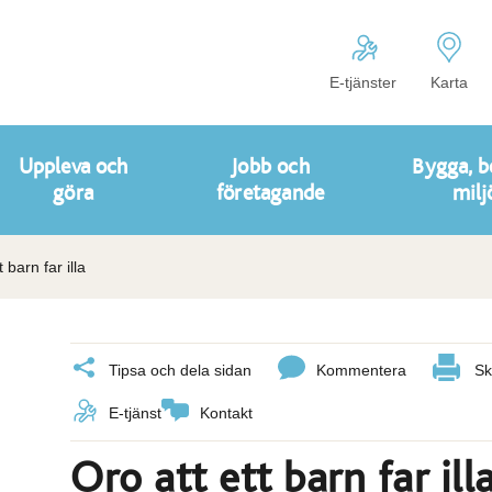
E-tjänster
Karta
Uppleva och
Jobb och
Bygga, b
göra
företagande
milj
t barn far illa
Tipsa och dela sidan
Kommentera
Sk
E-tjänst
Kontakt
Oro att ett barn far ill