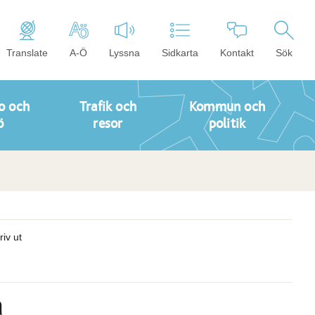
Translate
A-Ö
Lyssna
Sidkarta
Kontakt
Sök
o och
Trafik och
Kommun och
ö
resor
politik
riv ut
a