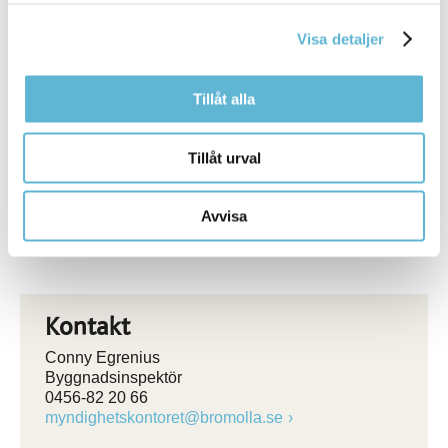
Boverket - När du behöver marklov
Visa detaljer
Boverket - När du behöver rivningslov
Boverket - Byggande
Tillåt alla
Boverket - Attefallshus
Bygg- och rivningsavfall
Tillåt urval
Öppettider kommunens växel och reception i
kommunhuset
Blanketter
Avvisa
Kontakt
Conny Egrenius
Byggnadsinspektör
0456-82 20 66
myndighetskontoret@bromolla.se