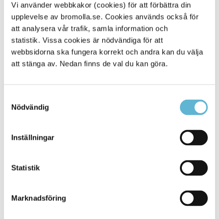
Vi använder webbkakor (cookies) för att förbättra din
Ansök om bygglov, marklov, rivningslov, Anmäl
upplevelse av bromolla.se. Cookies används också för
åtgärder som inte är bygglovspliktiga. Ansök om
att analysera vår trafik, samla information och
förhandsbesked. Strandskyddsdispens.
statistik. Vissa cookies är nödvändiga för att
E-tjänster Bygga och bo
webbsidorna ska fungera korrekt och andra kan du välja
att stänga av. Nedan finns de val du kan göra.
Samtyckesval
Nödvändig
Mina sidor Bygga och bo
Här kommer du in på Mina sidor och kan se
Inställningar
meddelande och följa dina ärenden.
Mina sidor Bygga och bo
Statistik
Marknadsföring
Relaterad information