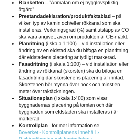
Blanketten
– ”Anmälan om ej bygglovspliktig
åtgärd”
Prestandadeklaration/produktfaktablad
– på
vilken typ av kamin och/eller rökkanal som ska
installeras. Verkningsgrad (%) samt utsläpp av CO
ska vara angivet, även om produkten är CE-märkt.
Planritning
(i skala 1:100) – vid installation eller
ändring av en eldstad ska du bifoga en planritning
där eldstadens placering är tydligt markerad.
Fasadritning
(i skala 1:100) – vid installation eller
ändring av rökkanal (skorsten) ska du bifoga en
fasadritning där skorstenens placering är inritad.
Skorstenen bör mynna över nock och minst en
meter över taktäckningen.
Situationsplan
(i skala 1:400) som visar
byggnadernas placering på tomten och där
byggnaden som eldstaden ska installeras i är
markerad.
Kontrollplan
- för mer information se
Boverket - Kontrollplanens innehåll