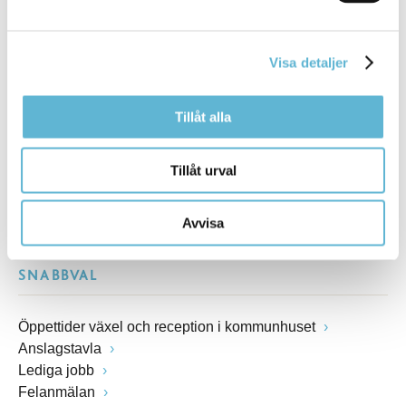
Kommunhuset, Storgatan 48
Postadress
Box 18, 295 21 Bromölla
Visa detaljer
E-post
kommunstyrelsen@bromolla.se
Webbadress
Tillåt alla
www.bromolla.se
Tillåt urval
Växel: 0456-82 20 00
Fax: 0456-82 22 00
Org.nr: 212000-0894
Avvisa
SNABBVAL
Öppettider växel och reception i kommunhuset
Anslagstavla
Lediga jobb
Felanmälan