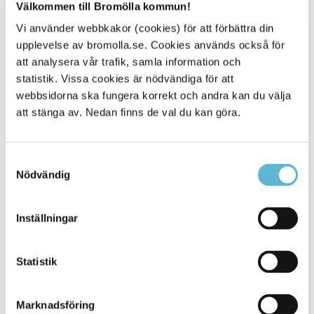
Välkommen till Bromölla kommun!
0456-82 25 07
(SMS0709-23 31 50)
Vi använder webbkakor (cookies) för att förbättra din
upplevelse av bromolla.se. Cookies används också för
att analysera vår trafik, samla information och
statistik. Vissa cookies är nödvändiga för att
webbsidorna ska fungera korrekt och andra kan du välja
att stänga av. Nedan finns de val du kan göra.
Sidan senast uppdaterad:
den 11 January 2019
Samtyckesval
Nödvändig
Inställningar
Statistik
KONTAKT
Besöksadress
Marknadsföring