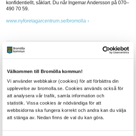
konfidentiellt, såklart. Du når Ingemar Andersson på 070–
490 70 59.
www.nyforetagarcentrum.se/bromolla
Hyr eller hyr ut lokal
Letar du efter lokal till din verksamhet eller har ytor som
du vill hyra ut? Vi har ett avtal med ObjektVision som är
Välkommen till Bromölla kommun!
den största och ledande marknadsplatsen idag. På vår
hemsida finner du vårt lokalregister, här kan du ta del av
Vi använder webbkakor (cookies) för att förbättra din
det utbud som finns och här kan du som fastighetsägare
upplevelse av bromolla.se. Cookies används också för
också kostnadsfritt lägga ut dina objekt.
att analysera vår trafik, samla information och
Till ObjektVision Bromölla
statistik. Vissa cookies är nödvändiga för att
webbsidorna ska fungera korrekt och andra kan du välja
att stänga av. Nedan finns de val du kan göra.
Hjälp att hitta rätt