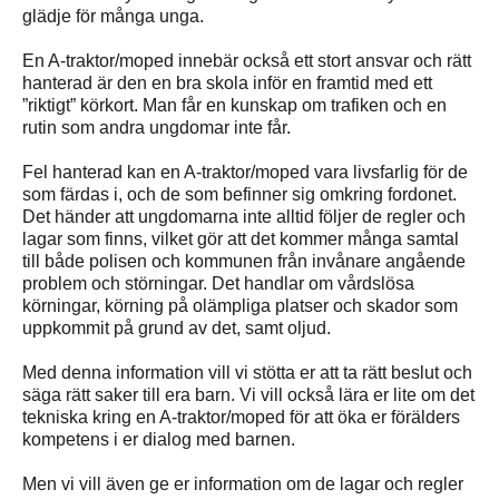
glädje för många unga.
En A-traktor/moped innebär också ett stort ansvar och rätt
hanterad är den en bra skola inför en framtid med ett
”riktigt” körkort. Man får en kunskap om trafiken och en
rutin som andra ungdomar inte får.
Fel hanterad kan en A-traktor/moped vara livsfarlig för de
som färdas i, och de som befinner sig omkring fordonet.
Det händer att ungdomarna inte alltid följer de regler och
lagar som finns, vilket gör att det kommer många samtal
till både polisen och kommunen från invånare angående
problem och störningar. Det handlar om vårdslösa
körningar, körning på olämpliga platser och skador som
uppkommit på grund av det, samt oljud.
Med denna information vill vi stötta er att ta rätt beslut och
säga rätt saker till era barn. Vi vill också lära er lite om det
tekniska kring en A-traktor/moped för att öka er förälders
kompetens i er dialog med barnen.
Men vi vill även ge er information om de lagar och regler