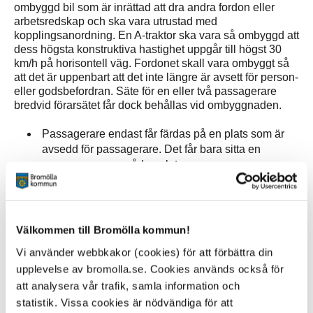
ombyggd bil som är inrättad att dra andra fordon eller
arbetsredskap och ska vara utrustad med
kopplingsanordning. En A-traktor ska vara så ombyggd att
dess högsta konstruktiva hastighet uppgår till högst 30
km/h på horisontell väg. Fordonet skall vara ombyggt så
att det är uppenbart att det inte längre är avsett för person-
eller godsbefordran. Säte för en eller två passagerare
bredvid förarsätet får dock behållas vid ombyggnaden.
Passagerare endast får färdas på en plats som är
avsedd för passagerare. Det får bara sitta en
passagerare per sådan plats.
De som färdas i en A-traktor ska använda bälte.
Högsta tillåtna hastighet är 30 kilometer i timmen.
Det betyder exempelvis att det inte heller är tillåtet
att ”frirulla” snabbare än så i nedförsbacke. Sedan
Välkommen till Bromölla kommun!
tidigare är det bestämt att en A-traktor inte får vara
Vi använder webbkakor (cookies) för att förbättra din
konstruerad för att kunna köra snabbare än 30
upplevelse av bromolla.se. Cookies används också för
kilometer i timmen.
att analysera vår trafik, samla information och
statistik. Vissa cookies är nödvändiga för att