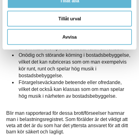
Tillåt alla
Här är några vanliga exempel på trafikbrott/förseelser
kopplat till A-traktorer/mopeder som, förutom böter, kan ge
en spärrtid på upp till 6 månader:
Tillåt urval
Olovlig körning, exempelvis genom att ha kört en
moped fortare än den är konstruerad för.
Avvisa
Vårdslöshet i trafik, vilket man kan göra sig skyldig
till om man exempelvis sladdar runt i en rondell.
Onödig och störande körning i bostadsbebyggelse,
vilket det kan rubriceras som om man exempelvis
kör runt, runt och spelar hög musik i
bostadsbebyggelse.
Förargelseväckande beteende eller ofredande,
vilket det också kan klassas som om man spelar
hög musik i närheten av bostadsbebyggelse.
Blir man rapporterad för dessa brott/förseelser hamnar
man i belastningsregistret. Som förälder är det viktigt att
veta att det är du som har det yttersta ansvaret för att ditt
barn kör säkert och lagligt.