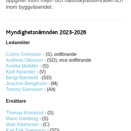
uppgifter inom miljö- och hälsoskyddsområdet och
inom byggväsendet.
Myndighetsnämnden 2023-2026
Ledamöter
Conny Svensson
(S), ordförande
Andreas Ottosson
(SD), vice ordförande
Annika Molldèn
(S)
Kjell Nylander
(V)
Bengt Bjerstedt
(SD)
Joachim Bengtsson
(M)
Tommy Svensson
(Alt)
Ersättare
Thomas Kronkvist
(S)
Marie Dahlberg
(S)
Mats Adamsson
(C)
Karl Erik Svensson
(SD)