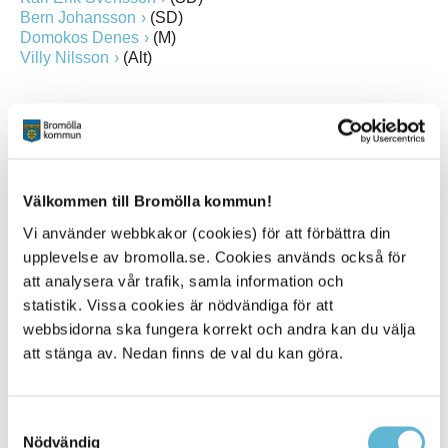
Bern Johansson
(SD)
Domokos Denes
(M)
Villy Nilsson
(Alt)
Relaterad information
Mötestider
Välkommen till Bromölla kommun!
Kontakta din politiker
Vi använder webbkakor (cookies) för att förbättra din
upplevelse av bromolla.se. Cookies används också för
att analysera vår trafik, samla information och
statistik. Vissa cookies är nödvändiga för att
Kontakt
webbsidorna ska fungera korrekt och andra kan du välja
att stänga av. Nedan finns de val du kan göra.
Carolina Hildingsson
Sekreterare
0456-82 21 40
myndighetskontoret@bromolla.se
Samtyckesval
Nödvändig