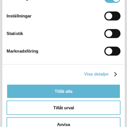
Inställningar
Sidan senast uppdaterad:
den 13 April 2026
Statistik
Marknadsföring
Visa detaljer
KONTAKT
Tillåt alla
Besöksadress
Tillåt urval
Kommunhuset, Storgatan 48
Postadress
Box 18, 295 21 Bromölla
Avvisa