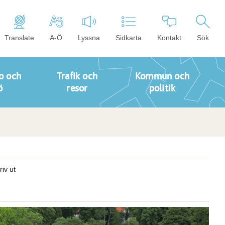
Translate
A-Ö
Lyssna
Sidkarta
Kontakt
Sök
o och
Trafik och
Kommun och
ö
resor
politik
riv ut