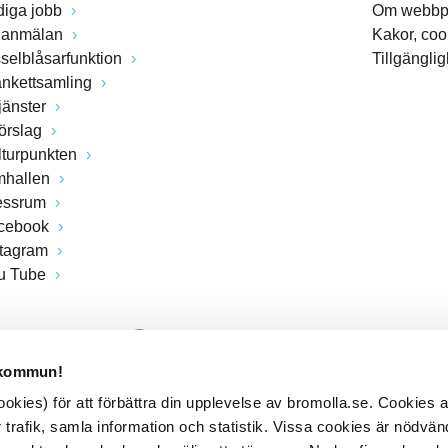
diga jobb
Om webbp
lanmälan
Kakor, coo
sselblåsarfunktion
Tillgängli
ankettsamling
jänster
förslag
lturpunkten
mhallen
essrum
cebook
stagram
u Tube
 kommun!
kies) för att förbättra din upplevelse av bromolla.se. Cookies
 trafik, samla information och statistik. Vissa cookies är nödvänd