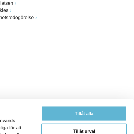
latsen
kies
ghetsredogörelse
Tillåt alla
 används
iga för att
Tillåt urval