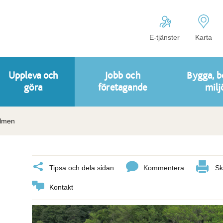
E-tjänster
Karta
Uppleva och
Jobb och
Bygga, b
göra
företagande
milj
lmen
Tipsa och dela sidan
Kommentera
Sk
Kontakt