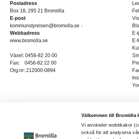
Postadress
Le
Box 18, 295 21 Bromölla
Fe
E-post
Vi
kommunstyrelsen@bromolla.se
Bl
Webbadress
E-t
www.bromolla.se
E-
Ku
Växel: 0456-82 20 00
Si
Fax: 0456-82 22 00
Pr
Org.nr: 212000-0894
Fa
In
Yo
Välkommen till Bromölla
Vi använder webbkakor (coo
också för att analysera vår