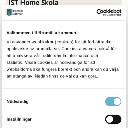
IST Home Skola
I IST Home Skola använder du appen för att skicka in
schema, anmäla frånvaro och uppdatera
kontaktuppgifter. Du kan även följa förskolornas blogg
om aktuella händelser. Från och med den 4 augusti
Välkommen till Bromölla kommun!
2025 byter vi till InfoMentor Hub. Mer information om
övergången skickas ut längre fram.
IST Home skola
Vi använder webbkakor (cookies) för att förbättra din
upplevelse av bromolla.se. Cookies används också för
att analysera vår trafik, samla information och
statistik. Vissa cookies är nödvändiga för att
webbsidorna ska fungera korrekt och andra kan du välja
att stänga av. Nedan finns de val du kan göra.
Samtyckesval
Nödvändig
Inställningar