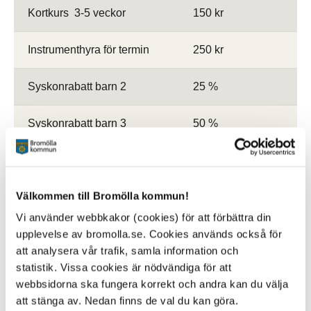
Kortkurs 3-5 veckor
150 kr
Instrumenthyra för termin
250 kr
Syskonrabatt barn 2
25 %
Syskonrabatt barn 3
50 %
Kurslängd
Välkommen till Bromölla kommun!
Kortkurser avser inte att ersätta reguljär undervisning
under läsåret. Kortkurser används bland annat om du
Vi använder webbkakor (cookies) för att förbättra din
startar sent under terminen, men även för vissa riktade
upplevelse av bromolla.se. Cookies används också för
insatser som ska vara avgränsade till innehåll och längd.
att analysera vår trafik, samla information och
Mer information finns under Kurser och grupper
statistik. Vissa cookies är nödvändiga för att
webbsidorna ska fungera korrekt och andra kan du välja
Noter
att stänga av. Nedan finns de val du kan göra.