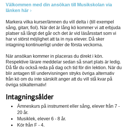
Välkommen med din ansökan till Musikskolan via
länken här
Markera vilka kurser/ämnen du vill delta i (till exempel
sång, gitarr, fiol). När det är lång kö kommer vi att erbjuda
platser så långt det går och det är vid läsårsstart som vi
har vi störst möjlighet att ta in nya elever. Då sker
intagning kontinuerligt under de första veckorna.
När ansökan kommer in placeras du direkt i kön.
Respektive lärare meddelar sedan så snart plats är ledig.
Då får du också reda på dag och tid för din lektion. När du
blir antagen till undervisningen stryks övriga alternativ
från kö om du inte särskilt anger att du vill stå kvar på
övriga sökalternativ!
Intagningsålder
Ämneskurs på instrument eller sång, elever från 7 -
20 år.
Musiklek, elever 6 - 8 år.
Kör från F - 4.