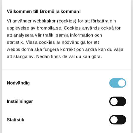
efterhand
Välkommen till Bromölla kommun!
Fattade beslut
Vi använder webbkakor (cookies) för att förbättra din
Här kan du ta del av beslut som fattats på
upplevelse av bromolla.se. Cookies används också för
kommunfullmäktiges möten
att analysera vår trafik, samla information och
statistik. Vissa cookies är nödvändiga för att
webbsidorna ska fungera korrekt och andra kan du välja
att stänga av. Nedan finns de val du kan göra.
Relaterad information
Mötestider
Kontakta din politiker
Samtyckesval
Nödvändig
Inställningar
Kontakt
Kommunstyrelsen
Statistik
kommunstyrelsen@bromolla.se