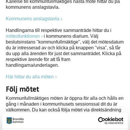
Kallelse till kommunfullmäktiges nästa möte hittar du på
kommunens anslagstavla.
Kommunens anslagstavla
Handlingarna till respektive sammanträde hittar du i
mötesfunktionen
i kommunens diarium. Välj
beslutsinstans "kommunfullmäktige", välj det mötesdatum
du är intresserad av och klicka på knappen "visa", så får
du upp alla ärenden för just det sammanträdet. Klicka på
respektive ärende för att få fram
handlingarna/underlagen.
Här hittar du alla möten
Följ mötet
Kommunfullmäktiges möten är öppna för alla och hålls en
gång i månaden i kommunhusets sessionssal dit du är
välkommen. Du kan också följa mötet via direktsändning
på webben, eller lyssna på de olika ärendena i efterhand.
Lyssna på direktsändning eller lyssna på ljudklippen i