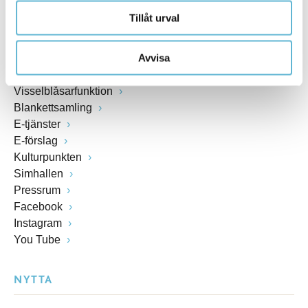
Tillåt urval
Öppettider växel och reception i kommunhuset
Anslagstavla
Avvisa
Lediga jobb
Felanmälan
Visselblåsarfunktion
Blankettsamling
E-tjänster
E-förslag
Kulturpunkten
Simhallen
Pressrum
Facebook
Instagram
You Tube
NYTTA