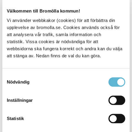
Mikael Persson
Välkommen till Bromölla kommun!
Näringslivsutvecklare
0456-82 20 06
Vi använder webbkakor (cookies) för att förbättra din
mikael.persson@bromolla.se
upplevelse av bromolla.se. Cookies används också för
att analysera vår trafik, samla information och
statistik. Vissa cookies är nödvändiga för att
webbsidorna ska fungera korrekt och andra kan du välja
att stänga av. Nedan finns de val du kan göra.
Sidan senast uppdaterad:
den 7 April 2025
Samtyckesval
Nödvändig
Inställningar
Statistik
KONTAKT