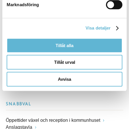
Marknadsföring
Besöksadress
Kommunhuset, Storgatan 48
Postadress
Visa detaljer
Box 18, 295 21 Bromölla
E-post
Tillåt alla
kommunstyrelsen@bromolla.se
Webbadress
www.bromolla.se
Tillåt urval
Växel: 0456-82 20 00
Avvisa
Fax: 0456-82 22 00
Org.nr: 212000-0894
SNABBVAL
Öppettider växel och reception i kommunhuset
Anslagstavla