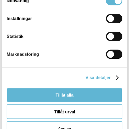
Nödvändig
Inställningar
Sidan senast uppdaterad:
den 3 September 2025
Statistik
Marknadsföring
Visa detaljer
KONTAKT
Tillåt alla
Besöksadress
Tillåt urval
Kommunhuset, Storgatan 48
Postadress
Avvisa