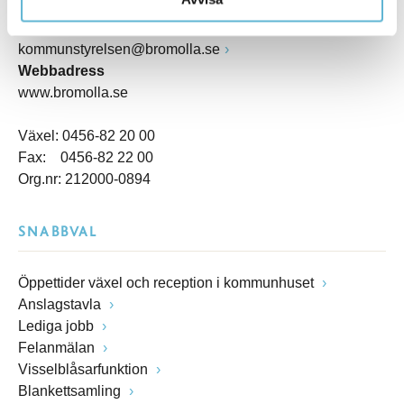
Box 18, 295 21 Bromölla
E-post
kommunstyrelsen@bromolla.se
Webbadress
www.bromolla.se
Växel: 0456-82 20 00
Fax: 0456-82 22 00
Org.nr: 212000-0894
SNABBVAL
Öppettider växel och reception i kommunhuset
Anslagstavla
Lediga jobb
Felanmälan
Visselblåsarfunktion
Blankettsamling