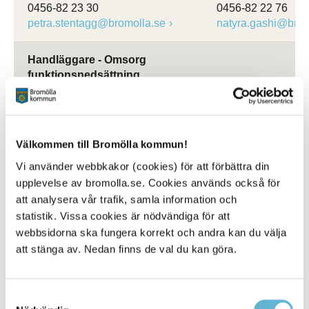
0456-82 23 30
0456-82 22 76
petra.stentagg@bromolla.se
natyra.gashi@brom
Handläggare - Omsorg
funktionsnedsättning
Madelene Eriksson
Louise Lindskog
Handläggare
LSS-handläggare
0456-82 21 28
0456-82 21 99
Välkommen till Bromölla kommun!
louise.lindskog@b
madelene.eriksson@bromolla.se
Vi använder webbkakor (cookies) för att förbättra din
upplevelse av bromolla.se. Cookies används också för
att analysera vår trafik, samla information och
statistik. Vissa cookies är nödvändiga för att
Enhetschef
webbsidorna ska fungera korrekt och andra kan du välja
att stänga av. Nedan finns de val du kan göra.
Sara Falk
Enhetschef
0456-82 25 99
Samtyckesval
sara.falk@bromolla.se