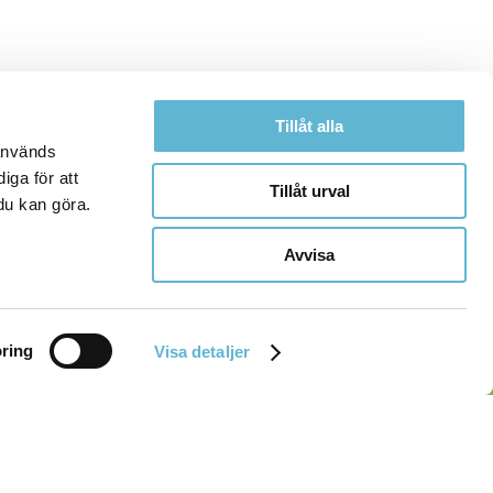
Tillåt alla
 används
iga för att
Tillåt urval
du kan göra.
Avvisa
ring
Visa detaljer