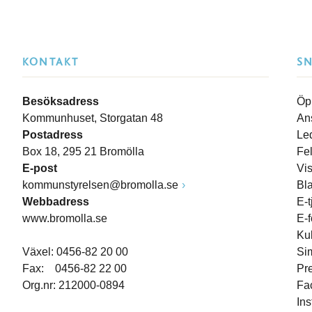
KONTAKT
S
Besöksadress
Öp
Kommunhuset, Storgatan 48
An
Postadress
Le
Box 18, 295 21 Bromölla
Fe
E-post
Vi
kommunstyrelsen@bromolla.se
Bl
Webbadress
E-t
www.bromolla.se
E-
Ku
Växel: 0456-82 20 00
Si
Fax: 0456-82 22 00
Pr
Org.nr: 212000-0894
Fa
In