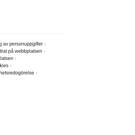
 av personuppgifter
drat på webbplatsen
latsen
kies
ghetsredogörelse