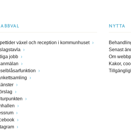
NABBVAL
NYTTA
pettider växel och reception i kommunhuset
Behandling
slagstavla
Senast än
diga jobb
Om webbp
lanmälan
Kakor, coo
sselblåsarfunktion
Tillgängli
ankettsamling
jänster
förslag
lturpunkten
mhallen
essrum
cebook
stagram