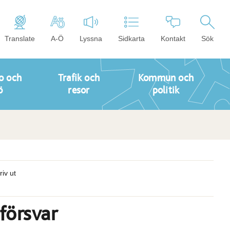
Translate
A-Ö
Lyssna
Sidkarta
Kontakt
Sök
o och
Trafik och
Kommun och
ö
resor
politik
riv ut
försvar