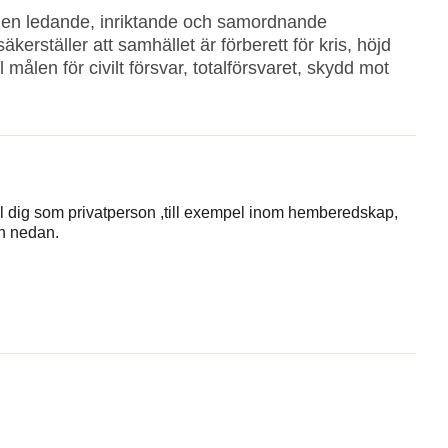
r den ledande, inriktande och samordnande
kerställer att samhället är förberett för kris, höjd
målen för civilt försvar, totalförsvaret, skydd mot
till dig som privatperson ,till exempel inom hemberedskap,
n nedan.