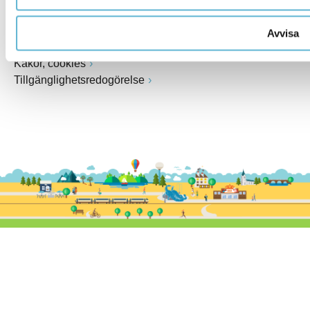
Behandling av personuppgifter
Senast ändrat på webbplatsen
Avvisa
Om webbplatsen
Kakor, cookies
Tillgänglighetsredogörelse