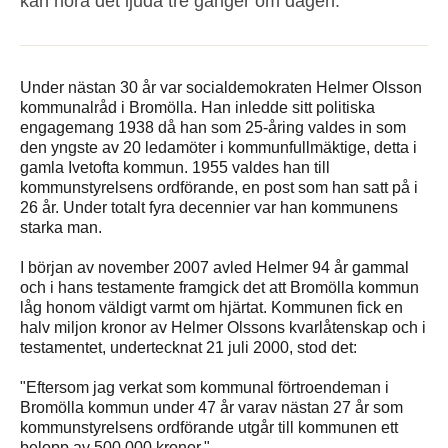
kan höra det ljuda tre gånger om dagen.
Under nästan 30 år var socialdemokraten Helmer Olsson
kommunalråd i Bromölla. Han inledde sitt politiska
engagemang 1938 då han som 25-åring valdes in som
den yngste av 20 ledamöter i kommunfullmäktige, detta i
gamla Ivetofta kommun. 1955 valdes han till
kommunstyrelsens ordförande, en post som han satt på i
26 år. Under totalt fyra decennier var han kommunens
starka man.
I början av november 2007 avled Helmer 94 år gammal
och i hans testamente framgick det att Bromölla kommun
låg honom väldigt varmt om hjärtat. Kommunen fick en
halv miljon kronor av Helmer Olssons kvarlåtenskap och i
testamentet, undertecknat 21 juli 2000, stod det:
"Eftersom jag verkat som kommunal förtroendeman i
Bromölla kommun under 47 år varav nästan 27 år som
kommunstyrelsens ordförande utgår till kommunen ett
belopp av 500 000 kronor."