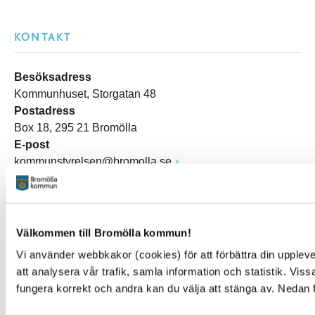
KONTAKT
Besöksadress
Kommunhuset, Storgatan 48
Postadress
Box 18, 295 21 Bromölla
E-post
kommunstyrelsen@bromolla.se
Webbadress
www.bromolla.se
Växel: 0456-82 20 00
Välkommen till Bromölla kommun!
Fax: 0456-82 22 00
Vi använder webbkakor (cookies) för att förbättra din upple
Org.nr: 212000-0894
att analysera vår trafik, samla information och statistik. Vi
fungera korrekt och andra kan du välja att stänga av. Nedan 
SNABBVAL