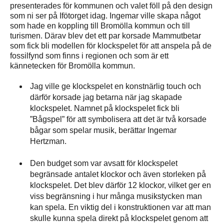
presenterades för kommunen och valet föll på den design
som ni ser på Ifötorget idag. Ingemar ville skapa något
som hade en koppling till Bromölla kommun och till
turismen. Därav blev det ett par korsade Mammutbetar
som fick bli modellen för klockspelet för att anspela på de
fossilfynd som finns i regionen och som är ett
kännetecken för Bromölla kommun.
Jag ville ge klockspelet en konstnärlig touch och
därför korsade jag betarna när jag skapade
klockspelet. Namnet på klockspelet fick bli
”Bågspel” för att symbolisera att det är två korsade
bågar som spelar musik, berättar Ingemar
Hertzman.
Den budget som var avsatt för klockspelet
begränsade antalet klockor och även storleken på
klockspelet. Det blev därför 12 klockor, vilket ger en
viss begränsning i hur många musikstycken man
kan spela. En viktig del i konstruktionen var att man
skulle kunna spela direkt på klockspelet genom att