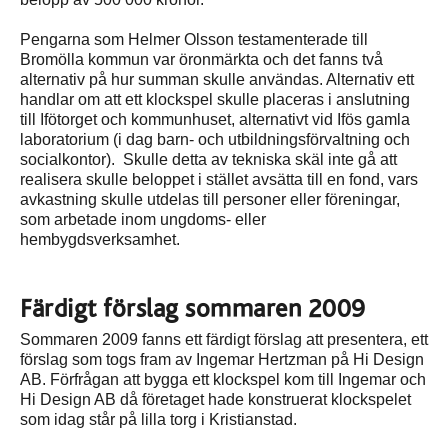
Pengarna som Helmer Olsson testamenterade till
Bromölla kommun var öronmärkta och det fanns två
alternativ på hur summan skulle användas. Alternativ ett
handlar om att ett klockspel skulle placeras i anslutning
till Ifötorget och kommunhuset, alternativt vid Ifös gamla
laboratorium (i dag barn- och utbildningsförvaltning och
socialkontor). Skulle detta av tekniska skäl inte gå att
realisera skulle beloppet i stället avsätta till en fond, vars
avkastning skulle utdelas till personer eller föreningar,
som arbetade inom ungdoms- eller
hembygdsverksamhet.
Färdigt förslag sommaren 2009
Sommaren 2009 fanns ett färdigt förslag att presentera, ett
förslag som togs fram av Ingemar Hertzman på Hi Design
AB. Förfrågan att bygga ett klockspel kom till Ingemar och
Hi Design AB då företaget hade konstruerat klockspelet
som idag står på lilla torg i Kristianstad.