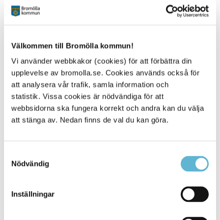
Öppettider
Måndag: 9.30–15.00
Välkommen till Bromölla kommun!
Tisdag: 09.30–12.00
Vi använder webbkakor (cookies) för att förbättra din
Onsdag: 9.30–15.00
upplevelse av bromolla.se. Cookies används också för
att analysera vår trafik, samla information och
Torsdag: 9.30–15.00
statistik. Vissa cookies är nödvändiga för att
webbsidorna ska fungera korrekt och andra kan du välja
Fredag: 9.30–12.00
att stänga av. Nedan finns de val du kan göra.
Öppettiderna gäller både försäljning och inlämning av
gåvor.
Vi finns på Industrigatan 3 i Bromölla.
Samtyckesval
Nödvändig
Välkommen hit!
Följ Butiken Secondhand på Instagram
Inställningar