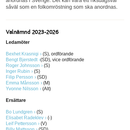
anordnas i Sverige. Det kan vara ett riksdagsval
såväl som en folkomröstning som ska anordnas.
Valnämnd 2023-2026
Ledamöter
Bexhet Krasniqi
(S), ordförande
Bengt Bjerstedt
(SD), vice ordförande
Roger Johnsson
(S)
Inger Rubin
(S)
Filip Persson
(SD)
Emma Månsson
(M)
Yvonne Nilsson
(Alt)
Ersättare
Bo Lundgren
(S)
Elisabet Radeklev
(-)
Leif Pettersson
(V)
Billy Mattsson
(SD)