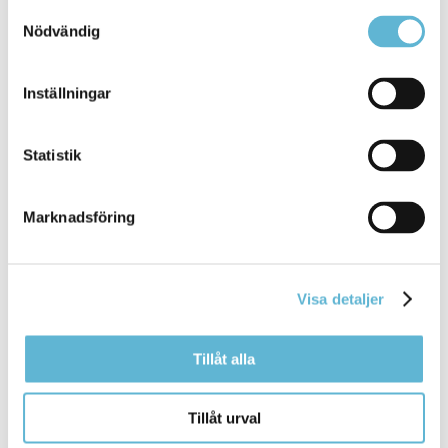
0456-82 21 72
Samtyckesval
(SMS0709-17 11 72)
Nödvändig
inger.hofflander@bromolla.se
Inställningar
Statistik
Sidan senast uppdaterad:
den 23 February 2026
Marknadsföring
Visa detaljer
Tillåt alla
KONTAKT
Tillåt urval
Besöksadress