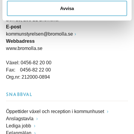
Kommunhuset, Storgatan 48
Avvisa
Postadress
Box 18, 295 21 Bromölla
E-post
kommunstyrelsen@bromolla.se
Webbadress
www.bromolla.se
Växel: 0456-82 20 00
Fax: 0456-82 22 00
Org.nr: 212000-0894
SNABBVAL
Öppettider växel och reception i kommunhuset
Anslagstavla
Lediga jobb
Felanmälan