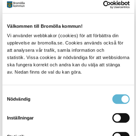
Måndag 24/8
13.00 Karamellbingo med Maj-Britt och Ingrid startar igen
Tisdag 25/8
Välkommen till Bromölla kommun!
10.00 Korsord på egen hand
13.30 Tipsrunda- Tema landskap
Vi använder webbkakor (cookies) för att förbättra din
upplevelse av bromolla.se. Cookies används också för
Onsdag 26/8
att analysera vår trafik, samla information och
9.00 Frukosten statar igen
statistik. Vissa cookies är nödvändiga för att webbsidorna
10.00 Sånggruppen Inse
ska fungera korrekt och andra kan du välja att stänga
10.00 Minigolf
13.30 Sången är din, önskesånger
av. Nedan finns de val du kan göra.
Torsdag 27/8
10.00 Bingo med Tom, startar igen
Samtyckesval
13.30 Kubbturnering om vädret tillåter
Nödvändig
Fredag 28/8
Fredagsfikan tar vi på altanen i finporslinet med
Inställningar
månadens dikt, rimma på sol, vin & vatten
Lördag 29/8 - stängt