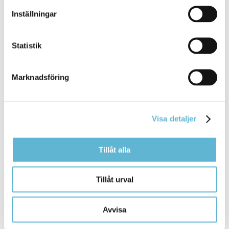
psykiska hälsa
Inställningar
Statistik
Marknadsföring
Visa detaljer
Tillåt alla
Tillåt urval
Nationella prov - provdatum
Avvisa
Regeringen har beslutat att digitaliseringen av de
nationella proven ska göras om. Under de närmaste