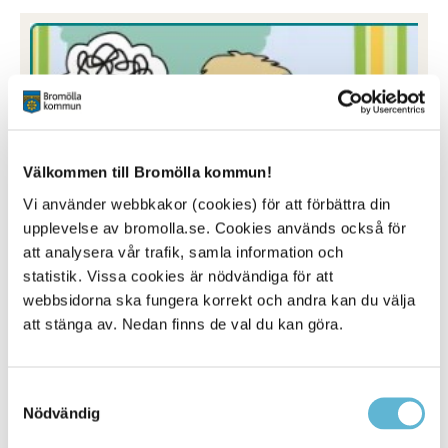
Välkommen till Bromölla kommun!
Vi använder webbkakor (cookies) för att förbättra din
upplevelse av bromolla.se. Cookies används också för
att analysera vår trafik, samla information och
statistik. Vissa cookies är nödvändiga för att
För barn och unga
webbsidorna ska fungera korrekt och andra kan du välja
att stänga av. Nedan finns de val du kan göra.
Välkommen till Bup Skåne online - webbtjänsten för
barn och ungas psykiska hälsa. Här hittar du självhjälp
och råd för att må bättre psykiskt och hjälpa andra. Du
Samtyckesval
hittar också kontaktvägar och information om hur du
Nödvändig
kan söka hjälp.
Bup Skåne online - webbtjänst för barn och ungas