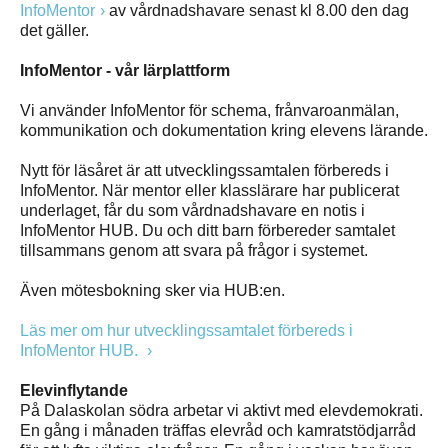
InfoMentor
av vårdnadshavare senast kl 8.00 den dag
det gäller.
InfoMentor - vår lärplattform
Vi använder InfoMentor för schema, frånvaroanmälan,
kommunikation och dokumentation kring elevens lärande.
Nytt för läsåret är att utvecklingssamtalen förbereds i
InfoMentor. När mentor eller klasslärare har publicerat
underlaget, får du som vårdnadshavare en notis i
InfoMentor HUB. Du och ditt barn förbereder samtalet
tillsammans genom att svara på frågor i systemet.
Även mötesbokning sker via HUB:en.
Läs mer om hur utvecklingssamtalet förbereds i
InfoMentor HUB.
Elevinflytande
På Dalaskolan södra arbetar vi aktivt med elevdemokrati.
En gång i månaden träffas elevråd och kamratstödjarråd