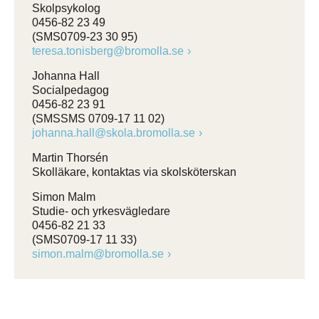
Skolpsykolog
0456-82 23 49
(SMS0709-23 30 95)
teresa.tonisberg@bromolla.se
Johanna Hall
Socialpedagog
0456-82 23 91
(SMSSMS 0709-17 11 02)
johanna.hall@skola.bromolla.se
Martin Thorsén
Skolläkare, kontaktas via skolsköterskan
Simon Malm
Studie- och yrkesvägledare
0456-82 21 33
(SMS0709-17 11 33)
simon.malm@bromolla.se