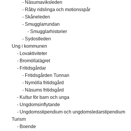
Näsumaviksleden
Råby ridslinga och motionsspår
Skåneleden
Smugglarrundan
Smugglarhistorier
Sydostleden
Ung i kommunen
Lovaktiviteter
Bromöllalägret
Fritidsgårdar
Fritidsgården Tunnan
Nymölla fritidsgård
Näsums fritidsgård
Kultur för barn och unga
Ungdomsinflytande
Ungdomsstipendium och ungdomsledarstipendium
Turism
Boende