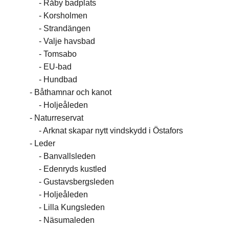
Råby badplats
Korsholmen
Strandängen
Valje havsbad
Tomsabo
EU-bad
Hundbad
Båthamnar och kanot
Holjeåleden
Naturreservat
Arknat skapar nytt vindskydd i Östafors
Leder
Banvallsleden
Edenryds kustled
Gustavsbergsleden
Holjeåleden
Lilla Kungsleden
Näsumaleden