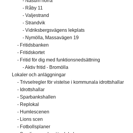
Näsum norra
Råby 11
Valjestrand
Strandvik
Vidriksbergsvägens lekplats
Nymölla, Massavägen 19
Fritidsbanken
Fritidskortet
Fritid för dig med funktionsnedsättning
Aktiv fritid - Bromölla
Lokaler och anläggningar
Trivselregler för vistelse i kommunala idrottshallar
Idrottshallar
Sparbankshallen
Replokal
Humlescenen
Lions scen
Fotbollsplaner