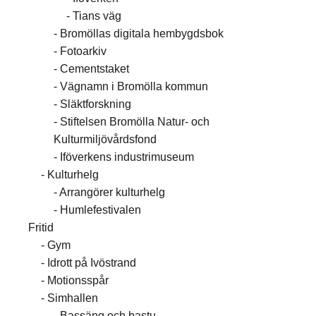
Tians väg
Bromöllas digitala hembygdsbok
Fotoarkiv
Cementstaket
Vägnamn i Bromölla kommun
Släktforskning
Stiftelsen Bromölla Natur- och
Kulturmiljövårdsfond
Iföverkens industrimuseum
Kulturhelg
Arrangörer kulturhelg
Humlefestivalen
Fritid
Gym
Idrott på Ivöstrand
Motionsspår
Simhallen
Bassäng och bastu