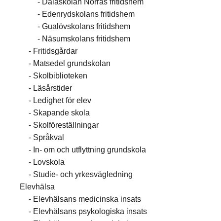
Dalaskolan Norras fritidshem
Edenrydskolans fritidshem
Gualövskolans fritidshem
Näsumskolans fritidshem
Fritidsgårdar
Matsedel grundskolan
Skolbiblioteken
Läsårstider
Ledighet för elev
Skapande skola
Skolföreställningar
Språkval
In- om och utflyttning grundskola
Lovskola
Studie- och yrkesvägledning
Elevhälsa
Elevhälsans medicinska insats
Elevhälsans psykologiska insats