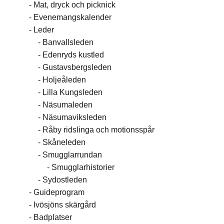
Mat, dryck och picknick
Evenemangskalender
Leder
Banvallsleden
Edenryds kustled
Gustavsbergsleden
Holjeåleden
Lilla Kungsleden
Näsumaleden
Näsumaviksleden
Råby ridslinga och motionsspår
Skåneleden
Smugglarrundan
Smugglarhistorier
Sydostleden
Guideprogram
Ivösjöns skärgård
Badplatser