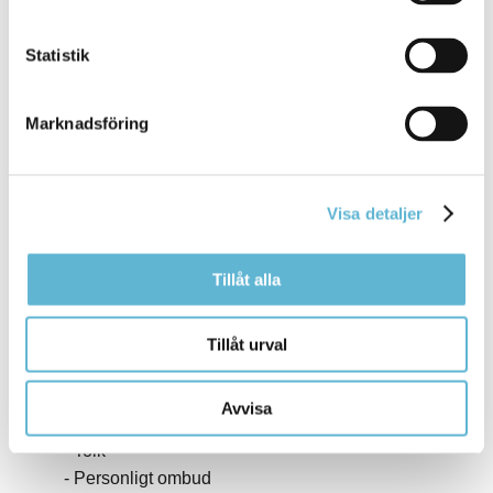
Hemsjukvård
Medicinskt ansvarig sjuksköterska
Statistik
Patientsäkerhetsberättelse
Patientnämnden
Rehabilitering
Marknadsföring
Tandvård
Dietist
Patientskada
Visa detaljer
Transport och besök
Färdtjänst och sjukresor
Tillåt alla
Parkeringstillstånd
Psykisk ohälsa/Socialpsykiatri
Barn och ungdomar med psykisk ohälsa
Tillåt urval
Äldrelinjen
Träffpunkten/daglig sysselsättning
Avvisa
Boendestöd - ordinär bostad
Tolk
Personligt ombud