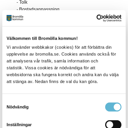
Tolk
Bostadsanpassning
Parkeringstillstånd
Färdtjänst och sjukresor
Fritid för dig med funktionsnedsättning
Aktiv fritid - Bromölla
Välkommen till Bromölla kommun!
Borgerlig vigsel
Vi använder webbkakor (cookies) för att förbättra din
Dödsboanmälan
upplevelse av bromolla.se. Cookies används också för
Nyanländ i kommunen
att analysera vår trafik, samla information och
Information till dig som är ny i Sverige
statistik. Vissa cookies är nödvändiga för att
Du och ditt boende
webbsidorna ska fungera korrekt och andra kan du välja
Du och ditt boende - english
att stänga av. Nedan finns de val du kan göra.
Du och ditt boende - arabiska
Du och ditt boende - somaliska
Samtyckesval
Du och ditt boende - dari
Nödvändig
Svenska för invandrare (SFI)
Tolk
Sjukvård och tandvård
Inställningar