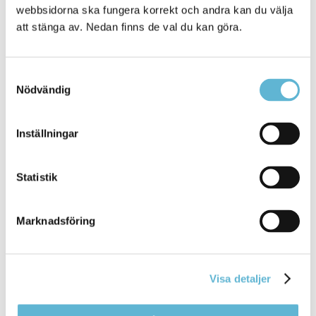
* Uppgifter markerade med stjärna måste fyllas i.
webbsidorna ska fungera korrekt och andra kan du välja
att stänga av. Nedan finns de val du kan göra.
Jag godkänner att Bromölla kommun behandlar
mina personuppgifter enligt
Samtyckesval
dataskyddsförordningen (GDPR).
Nödvändig
Personuppgifterna behandlas i syfte att kunna
utföra den här tjänsten. Läs mer om hur Bromölla
kommun behandlar dina personuppgifter
Inställningar
www.bromolla.se/personuppgifter
Statistik
Skicka anmälan
Marknadsföring
Visa detaljer
Kontakt
Beata Vernersson