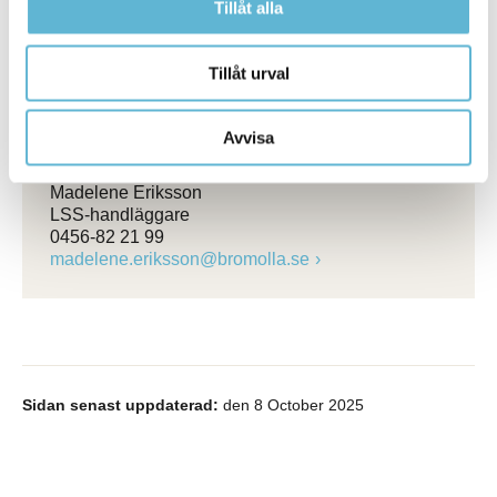
Enhetschef
Tillåt alla
0456-82 25 05
(SMS0709-17 14 47)
beata.vernersson@bromolla.se
Tillåt urval
Anton Andersson
LSS-handläggare
Avvisa
0456-82 21 28
Madelene Eriksson
LSS-handläggare
0456-82 21 99
madelene.eriksson@bromolla.se
Sidan senast uppdaterad:
den 8 October 2025