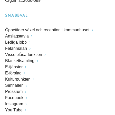
Org.nr: 212000-0894
SNABBVAL
Öppettider växel och reception i kommunhuset
Anslagstavla
Lediga jobb
Felanmälan
Visselblåsarfunktion
Blankettsamling
E-tjänster
E-förslag
Kulturpunkten
Simhallen
Pressrum
Facebook
Instagram
You Tube