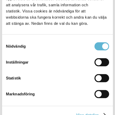
att analysera vår trafik, samla information och
Allvarliga konsekvenser för samhället.
statistik. Vissa cookies är nödvändiga för att
Allvarliga skador på egendom och miljö
webbsidorna ska fungera korrekt och andra kan du välja
Störningar i samhällsfunktioner
att stänga av. Nedan finns de val du kan göra.
Röd varning
Samtyckesval
Nödvändig
Inställningar
Statistik
Vad ska du göra?
Marknadsföring
Avstå helt från att exponera dig för vädret
Vidta förebyggande åtgärder för att minska
konsekvenser för miljö, liv och egendom
Visa detaljer