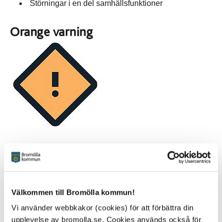
Störningar i en del samhällsfunktioner
Orange varning
Vad ska du göra?
Undvik att exponera dig för vädret
Vidta lämpliga förebyggande åtgärder för att minska
konsekvenser för miljö, liv och egendom
Välkommen till Bromölla kommun!
Vi använder webbkakor (cookies) för att förbättra din
Det förväntade vädret kan innebära
upplevelse av bromolla.se. Cookies används också för