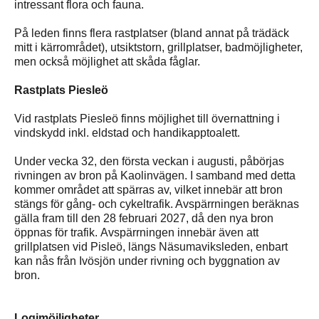
intressant flora och fauna.
På leden finns flera rastplatser (bland annat på trädäck
mitt i kärrområdet), utsiktstorn, grillplatser, badmöjligheter,
men också möjlighet att skåda fåglar.
Rastplats Piesleö
Vid rastplats Piesleö finns möjlighet till övernattning i
vindskydd inkl. eldstad och handikapptoalett.
Under vecka 32, den första veckan i augusti, påbörjas
rivningen av bron på Kaolinvägen. I samband med detta
kommer området att spärras av, vilket innebär att bron
stängs för gång- och cykeltrafik. Avspärrningen beräknas
gälla fram till den 28 februari 2027, då den nya bron
öppnas för trafik. Avspärrningen innebär även att
grillplatsen vid Pisleö, längs Näsumaviksleden, enbart
kan nås från Ivösjön under rivning och byggnation av
bron.
Logimöjligheter