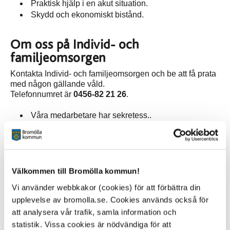
Praktisk hjälp i en akut situation.
Skydd och ekonomiskt bistånd.
Om oss på Individ- och
familjeomsorgen
Kontakta Individ- och familjeomsorgen och be att få prata
med någon gällande våld.
Telefonnumret är
0456-82 21 26
.
Våra medarbetare har sekretess..
Vi anlitar tolk vid behov.
Våra tjänster är kostnadsfria.
Efter kontorstid, kontakta
Sociala jouren
Välkommen till Bromölla kommun!
Telefonnumret är:
040-676 90 58
Vi använder webbkakor (cookies) för att förbättra din
upplevelse av bromolla.se. Cookies används också för
Andra viktiga telefonnummer
att analysera vår trafik, samla information och
statistik. Vissa cookies är nödvändiga för att
Akutmottagningen CSK Kristianstad: 044-309 10 00