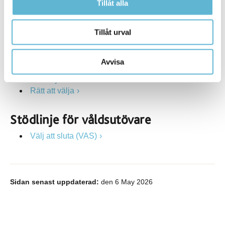
Stulen barndom
Tillåt alla
Ungarelationer.se
Tillåt urval
Stödlinjer för våldsutsatta
Kvinnofridslinjen
Avvisa
Stödlinjen för transpersoner
Stödlinjen för män
Rätt att välja
Stödlinje för våldsutövare
Välj att sluta (VAS)
Sidan senast uppdaterad:
den 6 May 2026