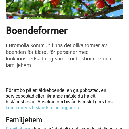
Boendeformer
I Bromölla kommun finns det olika former av
boenden för äldre, för personer med
funktionsnedsättning samt korttidsboende och
familjehem.
För att bo på ett äldreboende, en gruppbostad, en
servicebostad eller liknande måste du ha ett
biståndsbeslut. Ansökan om biståndsbeslut görs hos
kommunens biståndshandläggare.
Familjehem
Familjehem
kan se väldigt olika ut, men det viktigaste är