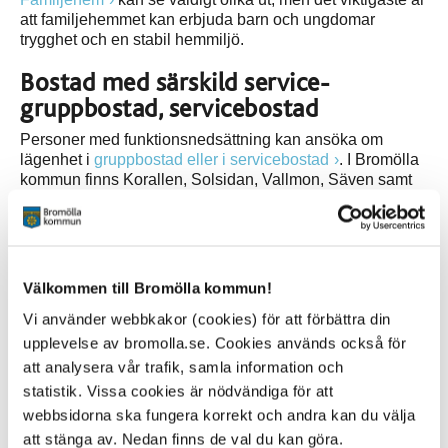
att familjehemmet kan erbjuda barn och ungdomar
trygghet och en stabil hemmiljö.
Bostad med särskild service-
gruppbostad, servicebostad
Personer med funktionsnedsättning kan ansöka om
lägenhet i
gruppbostad eller i servicebostad
. I Bromölla
kommun finns Korallen, Solsidan, Vallmon, Säven samt
Gonarp som gruppbostäder och Tisteln som är
servicebostad.
Korttidsboende
Välkommen till Bromölla kommun!
Korttidsboende är ett boende där du vistas under en
begränsad period, till exempel på grund av rehabilitering
Vi använder webbkakor (cookies) för att förbättra din
eller återhämtning. På
Korsvångsgården
finns
upplevelse av bromolla.se. Cookies används också för
avdelningen
Fyren
som är ett korttidsboende.
att analysera vår trafik, samla information och
statistik. Vissa cookies är nödvändiga för att
Äldreboenden
webbsidorna ska fungera korrekt och andra kan du välja
Ett äldreboende kan bli aktuellt för äldre personer när
att stänga av. Nedan finns de val du kan göra.
behovet av tillsyn och omsorg eller kraven på trygghet