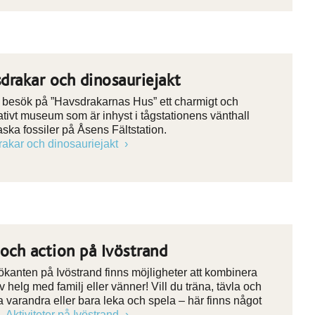
drakar och dinosauriejakt
t besök på ”Havsdrakarnas Hus” ett charmigt och
ativt museum som är inhyst i tågstationens vänthall
aska fossiler på Åsens Fältstation.
akar och dinosauriejakt
 och action på Ivöstrand
sjökanten på Ivöstrand finns möjligheter att kombinera
v helg med familj eller vänner! Vill du träna, tävla och
 varandra eller bara leka och spela – här finns något
a.
Aktiviteter på Ivöstrand