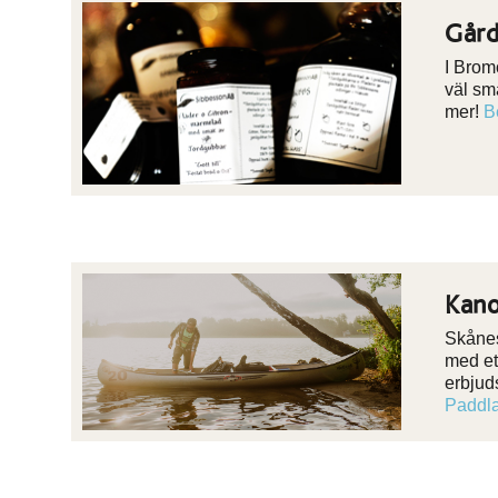
Gård
I Brom
väl sm
mer!
B
Kano
Skånes
med et
erbjud
Paddl