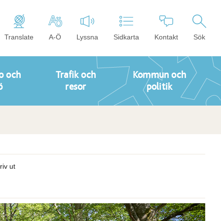
Translate
A-Ö
Lyssna
Sidkarta
Kontakt
Sök
o och
Trafik och
Kommun och
ö
resor
politik
riv ut