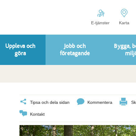
E-tjänster
Karta
Uppleva och
Jobb och
Bygga, b
göra
företagande
milj
Tipsa och dela sidan
Kommentera
Sk
Kontakt