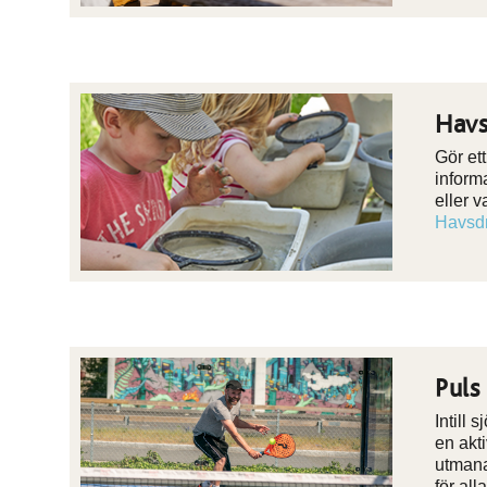
Havs
Gör et
inform
eller v
Havsdr
Puls
Intill 
en akti
utmana
för all