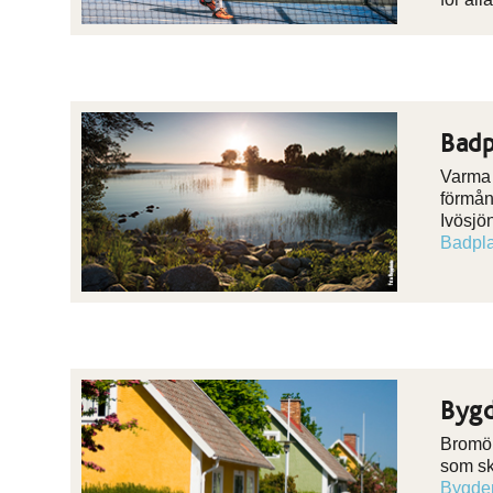
Badp
Varma 
förmån
Ivösjö
Badpl
Bygd
Bromöl
som sk
Bygden