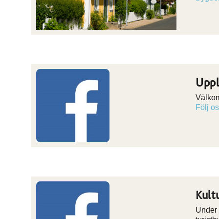
Uppl
Välkom
Följ o
Kult
Under 