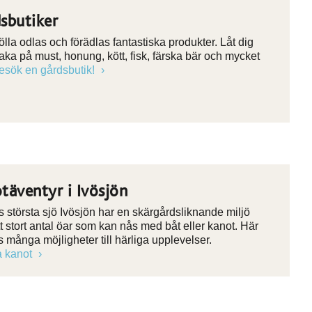
sbutiker
ölla odlas och förädlas fantastiska produkter. Låt dig
aka på must, honung, kött, fisk, färska bär och mycket
esök en gårdsbutik!
täventyr i Ivösjön
 största sjö Ivösjön har en skärgårdsliknande miljö
t stort antal öar som kan nås med båt eller kanot. Här
s många möjligheter till härliga upplevelser.
a kanot