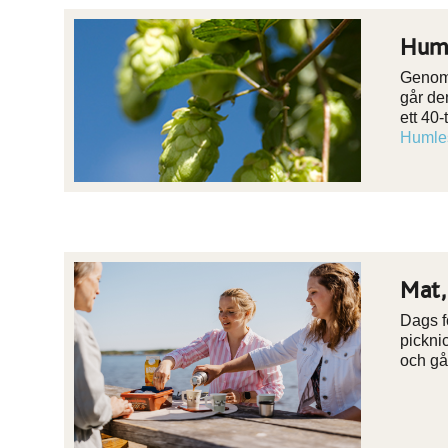
Huml
Genom 
går den
ett 40-
Humles
Mat,
Dags f
picknic
och gå