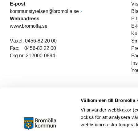
E-post
Vi
kommunstyrelsen@bromolla.se
Bl
Webbadress
E-t
www.bromolla.se
E-
Ku
Växel: 0456-82 20 00
Si
Fax: 0456-82 22 00
Pr
Org.nr: 212000-0894
Fa
In
Yo
Välkommen till Bromölla
Vi använder webbkakor (coo
också för att analysera vår
webbsidorna ska fungera ko