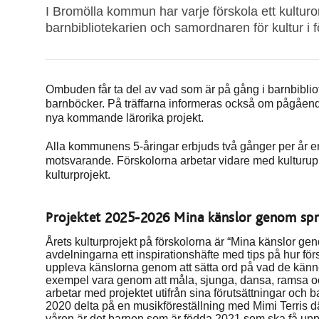
I Bromölla kommun har varje förskola ett kultu
barnbibliotekarien och samordnaren för kultur i f
Ombuden får ta del av vad som är på gång i barnbiblio
barnböcker. På träffarna informeras också om pågående
nya kommande lärorika projekt.
Alla kommunens 5-åringar erbjuds två gånger per år en 
motsvarande. Förskolorna arbetar vidare med kultur
kulturprojekt.
Projektet 2025-2026 Mina känslor genom språ
Årets kulturprojekt på förskolorna är “Mina känslor geno
avdelningarna ett inspirationshäfte med tips på hur för
uppleva känslorna genom att sätta ord på vad de känner
exempel vara genom att måla, sjunga, dansa, ramsa oc
arbetar med projektet utifrån sina förutsättningar och
2020 delta på en musikföreställning med Mimi Terris där
våren är det barnen som är födda 2021 som ska få uppl