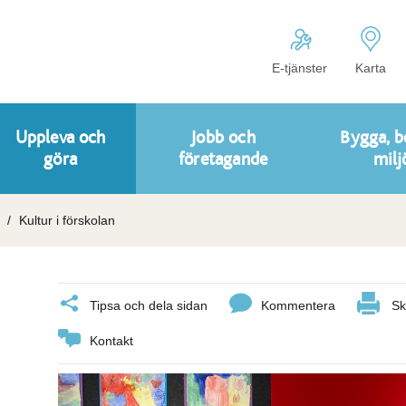
E-tjänster
Karta
Uppleva och
Jobb och
Bygga, b
göra
företagande
milj
Kultur i förskolan
Tipsa och dela sidan
Kommentera
Sk
Kontakt