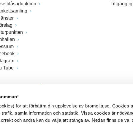
sselblåsarfunktion
Tillgängli
ankettsamling
jänster
förslag
lturpunkten
mhallen
essrum
cebook
stagram
u Tube
 kommun!
kies) för att förbättra din upplevelse av bromolla.se. Cookies
 trafik, samla information och statistik. Vissa cookies är nödvänd
rrekt och andra kan du välja att stänga av. Nedan finns de val 