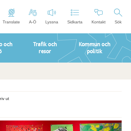
Translate
A-Ö
Lyssna
Sidkarta
Kontakt
Sök
o och
Trafik och
Kommun och
ö
resor
politik
riv ut