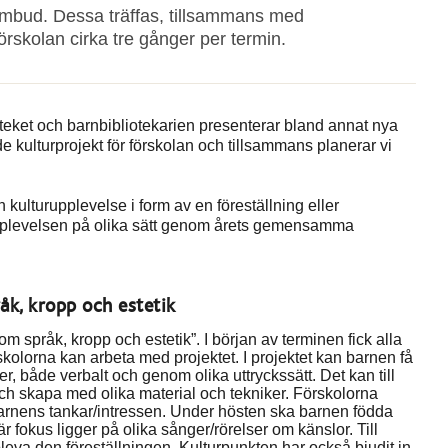
rombud. Dessa träffas, tillsammans med
örskolan cirka tre gånger per termin.
teket och barnbibliotekarien presenterar bland annat nya
 kulturprojekt för förskolan och tillsammans planerar vi
kulturupplevelse i form av en föreställning eller
upplevelsen på olika sätt genom årets gemensamma
k, kropp och estetik
m språk, kropp och estetik”. I början av terminen fick alla
skolorna kan arbeta med projektet. I projektet kan barnen få
, både verbalt och genom olika uttryckssätt. Det kan till
h skapa med olika material och tekniker. Förskolorna
 barnens tankar/intressen. Under hösten ska barnen födda
 fokus ligger på olika sånger/rörelser om känslor. Till
eva den föreställningen. Kulturpunkten har också bjudit in