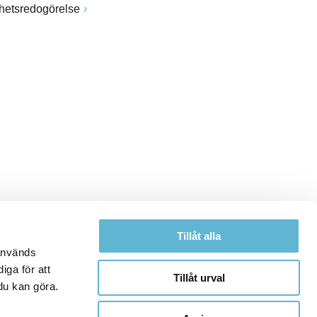
ghetsredogörelse
Tillåt alla
 används
iga för att
Tillåt urval
du kan göra.