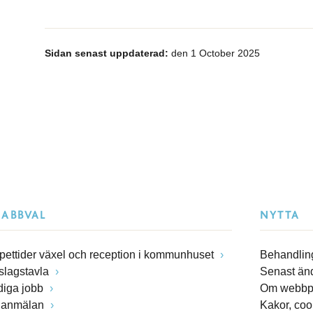
Sidan senast uppdaterad:
den 1 October 2025
NABBVAL
NYTTA
pettider växel och reception i kommunhuset
Behandling
slagstavla
Senast än
diga jobb
Om webbp
lanmälan
Kakor, coo