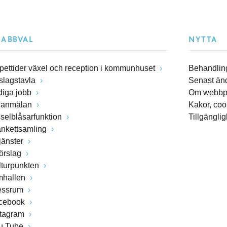
NABBVAL
NYTTA
pettider växel och reception i kommunhuset
Behandling
slagstavla
Senast än
diga jobb
Om webbp
lanmälan
Kakor, coo
sselblåsarfunktion
Tillgängli
ankettsamling
jänster
förslag
lturpunkten
mhallen
essrum
cebook
stagram
u Tube