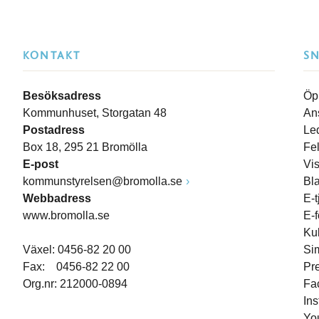
KONTAKT
S
Besöksadress
Öp
Kommunhuset, Storgatan 48
An
Postadress
Le
Box 18, 295 21 Bromölla
Fe
E-post
Vi
kommunstyrelsen@bromolla.se
Bl
Webbadress
E-t
www.bromolla.se
E-
Ku
Växel: 0456-82 20 00
Si
Fax: 0456-82 22 00
Pr
Org.nr: 212000-0894
Fa
In
Yo