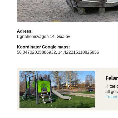
Adress:
Egnahemsvägen 14, Gualöv
Koordinater Google maps:
56.04702025886932, 14.422215110825856
Fela
Hittar
att gö
Felanm