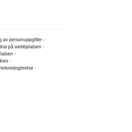
 av personuppgifter
drat på webbplatsen
latsen
kies
ghetsredogörelse