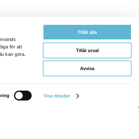
Tillåt alla
 används
iga för att
Tillåt urval
du kan göra.
Avvisa
ring
Visa detaljer