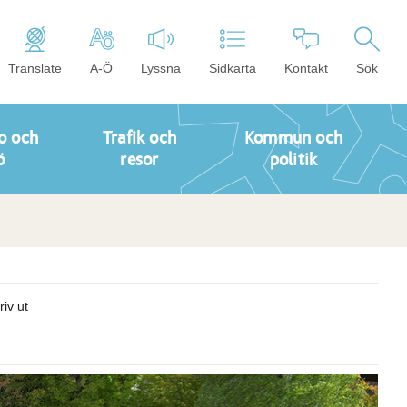
Translate
A-Ö
Lyssna
Sidkarta
Kontakt
Sök
o och
Trafik och
Kommun och
ö
resor
politik
riv ut