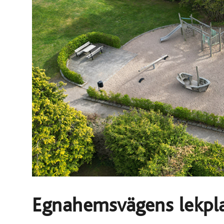
Egnahemsvägens lekpl