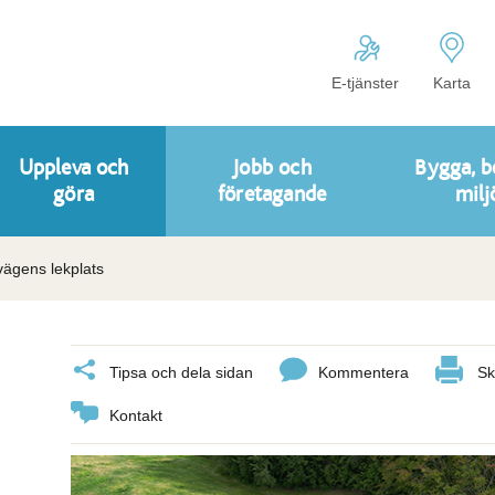
E-tjänster
Karta
Uppleva och
Jobb och
Bygga, b
göra
företagande
milj
ägens lekplats
Tipsa och dela sidan
Kommentera
Sk
Kontakt