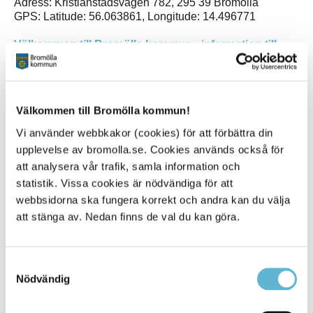
Adress: Kristianstadsvägen 782, 295 39 Bromölla
GPS: Latitude: 56.063861, Longitude: 14.496771
Välkommen till Bromölla kommun - information till
lastbilschaufförer (karta)
Welcome to the municipality of Bromölla - information
for truck drivers (map)
Välkommen till Bromölla kommun!
Vi använder webbkakor (cookies) för att förbättra din
upplevelse av bromolla.se. Cookies används också för
Kontakt
att analysera vår trafik, samla information och
statistik. Vissa cookies är nödvändiga för att
Christer Björk
webbsidorna ska fungera korrekt och andra kan du välja
Gatuingenjör
0456-82 22 79
att stänga av. Nedan finns de val du kan göra.
christer.bjork@bromolla.se
Samtyckesval
Nödvändig