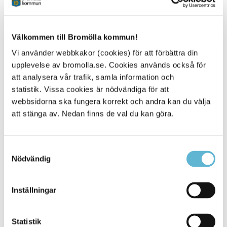
arbetstagare och arbetssökande kan få kännedom
om viktiga delar i kollektivavtal som påverkar
anställningen
Välkommen till Bromölla kommun!
Vi använder webbkakor (cookies) för att förbättra din
För att ta del av informationen ovan skicka ett mejl till
upplevelse av bromolla.se. Cookies används också för
hr@bromolla.se
att analysera vår trafik, samla information och
Vi följer utvecklingen kring den svenska
statistik. Vissa cookies är nödvändiga för att
implementeringen av direktivet och arbetar med att
webbsidorna ska fungera korrekt och andra kan du välja
uppfylla de krav som det medför både nu och framöver.
att stänga av. Nedan finns de val du kan göra.
Sidan senast uppdaterad:
den 12 June 2026
Samtyckesval
Nödvändig
Inställningar
Statistik