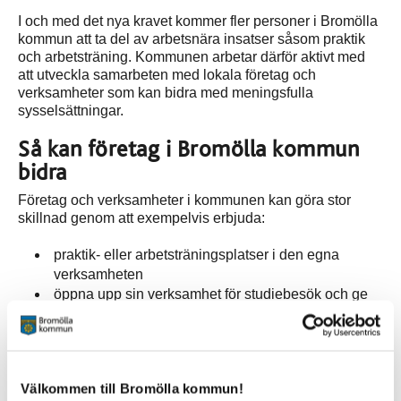
I och med det nya kravet kommer fler personer i Bromölla
kommun att ta del av arbetsnära insatser såsom praktik
och arbetsträning. Kommunen arbetar därför aktivt med
att utveckla samarbeten med lokala företag och
verksamheter som kan bidra med meningsfulla
sysselsättningar.
Så kan företag i Bromölla kommun
bidra
Företag och verksamheter i kommunen kan göra stor
skillnad genom att exempelvis erbjuda:
praktik- eller arbetsträningsplatser i den egna
verksamheten
öppna upp sin verksamhet för studiebesök och ge
personer möjlighet att få en inblick i olika yrken
samt förstå vilka krav och kompetenser som behövs
komma till Bromölla kommun och dela information
om sitt företag, visa vilka yrkesroller som finns och
Välkommen till Bromölla kommun!
ge personer en förståelse för vad som krävs för att