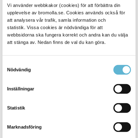
arbeta inom verksamheten
Vi använder webbkakor (cookies) för att förbättra din
upplevelse av bromolla.se. Cookies används också för
att analysera vår trafik, samla information och
Bromölla kommun ansvarar för planering, stöd till
handledare samt uppföljning under hela perioden, för att
statistik. Vissa cookies är nödvändiga för att
säkerställa att samarbetet fungerar väl både för individen
webbsidorna ska fungera korrekt och andra kan du välja
och arbetsplatsen.
att stänga av. Nedan finns de val du kan göra.
Företag som vill veta mer om aktivitetskravet,
arbetsträning eller praktik och som är intresserade av
Samtyckesval
samverkan är välkomna att ta kontakt med Resmije
Nödvändig
Brahimi, enhetschef vid Arbetsmarknadsenheten.
Inställningar
Kontakt
Statistik
Resmije Brahimi
Enhetschef
0456-82 23 35
(SMS0709-17 13 35)
Marknadsföring
resmije.brahimi@bromolla.se