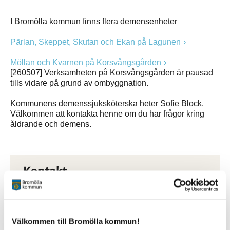
I Bromölla kommun finns flera demensenheter
Pärlan, Skeppet, Skutan och Ekan på Lagunen
Möllan och Kvarnen på Korsvångsgården
[260507] Verksamheten på Korsvångsgården är pausad
tills vidare på grund av ombyggnation.
Kommunens demenssjuksköterska heter Sofie Block.
Välkommen att kontakta henne om du har frågor kring
åldrande och demens.
Kontakt
Sofie Block
Specialistsjuksköterska demens
0768-82 79 79
sofie.block@bromolla.se
Välkommen till Bromölla kommun!