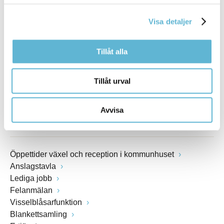
Box 18, 295 21 Bromölla
E-post
Visa detaljer
kommunstyrelsen@bromolla.se
Webbadress
www.bromolla.se
Tillåt alla
Växel: 0456-82 20 00
Tillåt urval
Fax: 0456-82 22 00
Org.nr: 212000-0894
Avvisa
SNABBVAL
Öppettider växel och reception i kommunhuset
Anslagstavla
Lediga jobb
Felanmälan
Visselblåsarfunktion
Blankettsamling