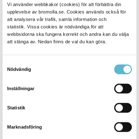
Vi använder webbkakor (cookies) för att förbättra din
upplevelse av bromolla.se. Cookies används också för
att analysera vår trafik, samla information och
statistik. Vissa cookies är nödvändiga för att
Sidan senast uppdaterad:
den 7 May 2026
webbsidorna ska fungera korrekt och andra kan du välja
att stänga av. Nedan finns de val du kan göra.
Samtyckesval
Nödvändig
Inställningar
KONTAKT
Statistik
Besöksadress
Kommunhuset, Storgatan 48
Marknadsföring
Postadress