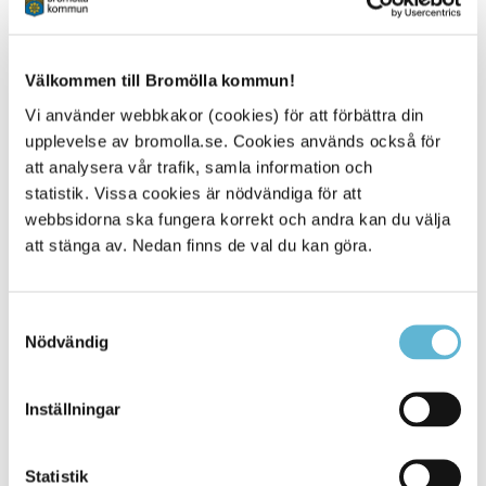
Läs avtal och villkor noga
Det är alltid viktigt att veta vad som gäller innan man
skriver på ett avtal.
Välkommen till Bromölla kommun!
Det är en fördel att välja samma leverantör
Om flera hushåll i området väljer samma leverantör ökar
Vi använder webbkakor (cookies) för att förbättra din
sannolikheten för att utbyggnad sker just inom ert
upplevelse av bromolla.se. Cookies används också för
geografiska område.
att analysera vår trafik, samla information och
statistik. Vissa cookies är nödvändiga för att
Vänd dig till leverantören som bygger i området
webbsidorna ska fungera korrekt och andra kan du välja
Det är liten sannolikhet att två fiberleverantörer gräver ner
fiber i samma område, så oftast får man välja den
att stänga av. Nedan finns de val du kan göra.
leverantör som bygger i området.
Samtyckesval
Välj alternativet som passar dig bäst
Nödvändig
För tjänsterna som erbjuds brukar det finnas många
tjänsteleverantörer att välja mellan. Välj att ha ett flexibelt
alternativ eller att bind upp dig för en viss tjänst. Tala med
Inställningar
leverantören och välj den bästa lösningen för dig.
Jämför bredband
Statistik