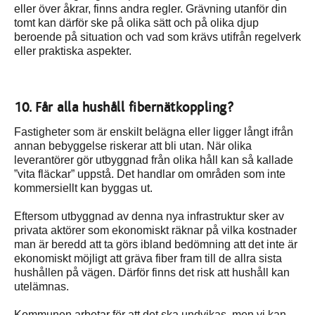
eller över åkrar, finns andra regler. Grävning utanför din
tomt kan därför ske på olika sätt och på olika djup
beroende på situation och vad som krävs utifrån regelverk
eller praktiska aspekter.
10. Får alla hushåll fibernätkoppling?
Fastigheter som är enskilt belägna eller ligger långt ifrån
annan bebyggelse riskerar att bli utan. När olika
leverantörer gör utbyggnad från olika håll kan så kallade
”vita fläckar” uppstå. Det handlar om områden som inte
kommersiellt kan byggas ut.
Eftersom utbyggnad av denna nya infrastruktur sker av
privata aktörer som ekonomiskt räknar på vilka kostnader
man är beredd att ta görs ibland bedömning att det inte är
ekonomiskt möjligt att gräva fiber fram till de allra sista
hushållen på vägen. Därför finns det risk att hushåll kan
utelämnas.
Kommunen arbetar för att det ska undvikas, men vi kan