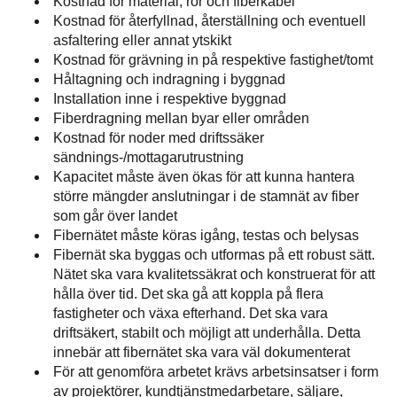
Kostnad för material, rör och fiberkabel
Kostnad för återfyllnad, återställning och eventuell
asfaltering eller annat ytskikt
Kostnad för grävning in på respektive fastighet/tomt
Håltagning och indragning i byggnad
Installation inne i respektive byggnad
Fiberdragning mellan byar eller områden
Kostnad för noder med driftssäker
sändnings-/mottagarutrustning
Kapacitet måste även ökas för att kunna hantera
större mängder anslutningar i de stamnät av fiber
som går över landet
Fibernätet måste köras igång, testas och belysas
Fibernät ska byggas och utformas på ett robust sätt.
Nätet ska vara kvalitetssäkrat och konstruerat för att
hålla över tid. Det ska gå att koppla på flera
fastigheter och växa efterhand. Det ska vara
driftsäkert, stabilt och möjligt att underhålla. Detta
innebär att fibernätet ska vara väl dokumenterat
För att genomföra arbetet krävs arbetsinsatser i form
av projektörer, kundtjänstmedarbetare, säljare,