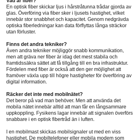
Vad är fiber?
En optisk fiber skickar ljus i hårstråtunna trådar gjorda av
glas. Överföring via fiber sker i ljusets hastighet, vilket
innebär stor snabbhet och kapacitet. Genom nedgrävda
optiska fiberledningar kan data förflyttas långa sträckor
utan förluster.
Finns det andra tekniker?
Även andra tekniker möjliggör snabb kommunikation,
men att gräva ner fiber är idag det mest stabila och
framtidssäkra sättet att få tillgång till en bra infrastruktur.
Fördelen med fiber är också att den ger möjlighet att
framöver växla upp till högre hastigheter för överföring av
digital information.
Räcker det inte med mobilnätet?
Det beror på vad man behöver. Men att använda det
mobila nätet innebär alltid att man får en långsammare
uppkoppling. Fysikens lagar innebär att signalen överförs
snabbare i en optisk fibertråd än i luften.
I en mobilmast skickas mobilsignaler ut med en viss
hastighet. De mobiltelefoner eller mobila modem som