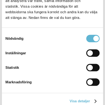
att analysera vår trafik, samla information och
statistik. Vissa cookies är nödvändiga för att
webbsidorna ska fungera korrekt och andra kan du välja
att stänga av. Nedan finns de val du kan göra.
Samtyckesval
Nödvändig
KONTAKT
Inställningar
Besöksadress
Kommunhuset, Storgatan 48
Statistik
Postadress
Box 18, 295 21 Bromölla
Marknadsföring
E-post
kommunstyrelsen@bromolla.se
Webbadress
www.bromolla.se
Visa detaljer