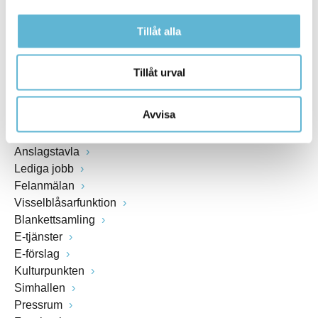
Växel: 0456-82 20 00
Tillåt alla
Fax: 0456-82 22 00
Org.nr: 212000-0894
Tillåt urval
SNABBVAL
Avvisa
Öppettider växel och reception i kommunhuset
Anslagstavla
Lediga jobb
Felanmälan
Visselblåsarfunktion
Blankettsamling
E-tjänster
E-förslag
Kulturpunkten
Simhallen
Pressrum