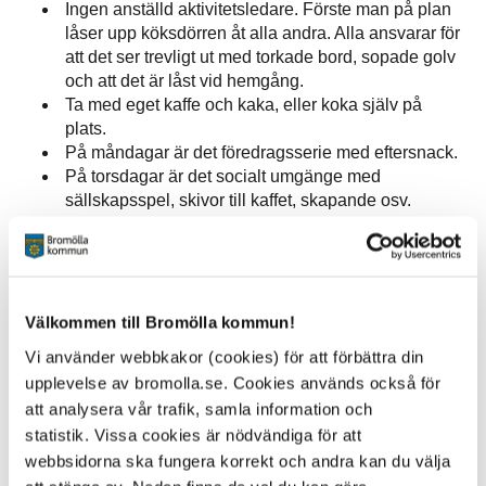
Ingen anställd aktivitetsledare. Förste man på plan
låser upp köksdörren åt alla andra. Alla ansvarar för
att det ser trevligt ut med torkade bord, sopade golv
och att det är låst vid hemgång.
Ta med eget kaffe och kaka, eller koka själv på
plats.
På måndagar är det föredragsserie med eftersnack.
På torsdagar är det socialt umgänge med
sällskapsspel, skivor till kaffet, skapande osv.
Plats: Öllers backe 7, ingång köksdörren i ”gamla
restaurangen”
Kontaktperson: Birgitta Jansson 0709-23 32 02,
Välkommen till Bromölla kommun!
birgitta.jansson@bromolla.se
Vi använder webbkakor (cookies) för att förbättra din
upplevelse av bromolla.se. Cookies används också för
Vilka intressen har Näsums 65-plussare?
att analysera vår trafik, samla information och
statistik. Vissa cookies är nödvändiga för att
Vad tycker du som senior att mötesplatsen ska fyllas
webbsidorna ska fungera korrekt och andra kan du välja
med? Är det underhållning, kultur, sport, motion, hantverk,
film, musik, teater, samhällsinformation, utflykter? Hur