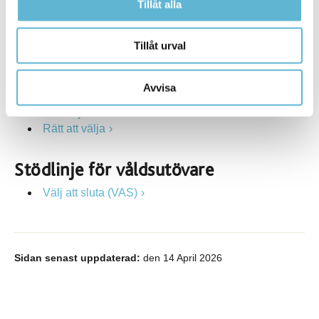
Stulen barndom
Tillåt alla
Ungarelationer.se
Tillåt urval
Stödlinjer för våldsutsatta
Kvinnofridslinjen
Avvisa
Stödlinjen för transpersoner
Stödlinjen för män
Rätt att välja
Stödlinje för våldsutövare
Välj att sluta (VAS)
Sidan senast uppdaterad:
den 14 April 2026