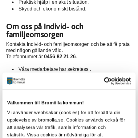
Praktisk hjälp i en akut situation.
Skydd och ekonomiskt bistånd.
Om oss på Individ- och
familjeomsorgen
Kontakta Individ- och familjeomsorgen och be att få prata
med någon gällande våld.
Telefonnumret är
0456-82 21 26
.
Våra medarbetare har sekretess..
Vi anlitar tolk vid behov.
Våra tjänster är kostnadsfria.
Efter kontorstid, kontakta
Sociala jouren
Välkommen till Bromölla kommun!
Telefonnumret är:
040-676 90 58
Vi använder webbkakor (cookies) för att förbättra din
upplevelse av bromolla.se. Cookies används också för
Andra viktiga telefonnummer
att analysera vår trafik, samla information och
statistik. Vissa cookies är nödvändiga för att
Akutmottagningen CSK Kristianstad: 044-309 10 00