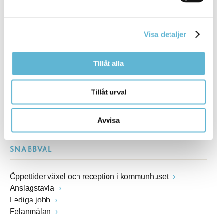
Kommunhuset, Storgatan 48
Postadress
Box 18, 295 21 Bromölla
Visa detaljer
E-post
kommunstyrelsen@bromolla.se
Webbadress
Tillåt alla
www.bromolla.se
Tillåt urval
Växel: 0456-82 20 00
Fax: 0456-82 22 00
Avvisa
Org.nr: 212000-0894
SNABBVAL
Öppettider växel och reception i kommunhuset
Anslagstavla
Lediga jobb
Felanmälan