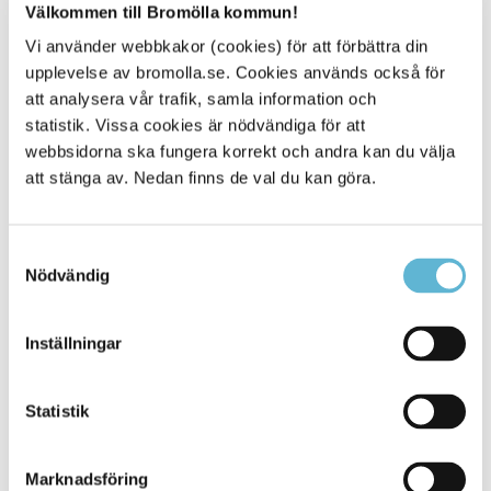
hos Skånetrafiken. Läs mer om sjukresor på
Välkommen till Bromölla kommun!
Skånetrafikens hemsida.
Vi använder webbkakor (cookies) för att förbättra din
upplevelse av bromolla.se. Cookies används också för
Sjukresor - så funkar det-Skånetrafiken (skanetrafiken.se)
att analysera vår trafik, samla information och
statistik. Vissa cookies är nödvändiga för att
webbsidorna ska fungera korrekt och andra kan du välja
att stänga av. Nedan finns de val du kan göra.
Sidan senast uppdaterad:
den 11 September 2025
Samtyckesval
Nödvändig
Inställningar
Statistik
KONTAKT
Besöksadress
Marknadsföring