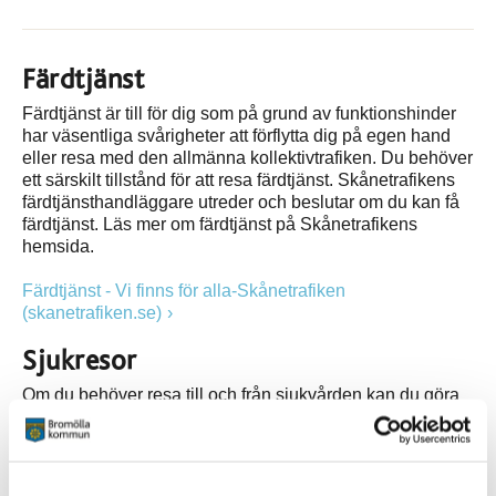
Färdtjänst
Färdtjänst är till för dig som på grund av funktionshinder
har väsentliga svårigheter att förflytta dig på egen hand
eller resa med den allmänna kollektivtrafiken. Du behöver
ett särskilt tillstånd för att resa färdtjänst. Skånetrafikens
färdtjänsthandläggare utreder och beslutar om du kan få
färdtjänst. Läs mer om färdtjänst på Skånetrafikens
hemsida.
Färdtjänst - Vi finns för alla-Skånetrafiken
(skanetrafiken.se)
Sjukresor
Om du behöver resa till och från sjukvården kan du göra
det på olika sätt. En sjukresa ska i första hand göras med
Skånetrafikens bussar och tåg. Om du av hälsoskäl
behöver resa med Skånetrafikens serviceresor krävs ett
intyg från din vårdgivare. Du bokar därefter din sjukresa