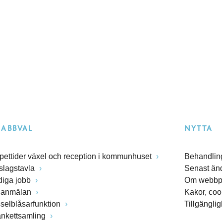
NABBVAL
NYTTA
pettider växel och reception i kommunhuset
Behandling
slagstavla
Senast än
diga jobb
Om webbp
lanmälan
Kakor, coo
sselblåsarfunktion
Tillgängli
ankettsamling