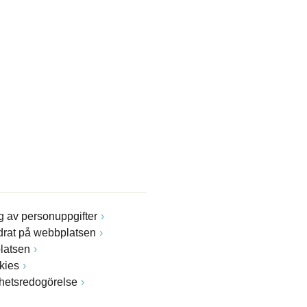
 av personuppgifter
drat på webbplatsen
latsen
kies
ghetsredogörelse