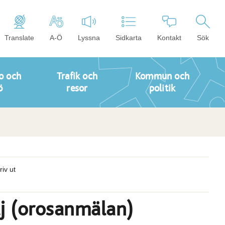
Translate
A-Ö
Lyssna
Sidkarta
Kontakt
Sök
o och
Trafik och
Kommun och
ö
resor
politik
riv ut
lj (orosanmälan)