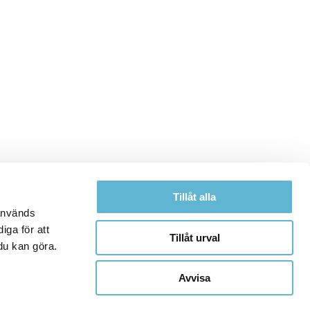
Tillåt alla
 används
iga för att
Tillåt urval
du kan göra.
Avvisa