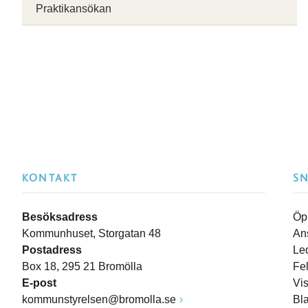
Praktikansökan
KONTAKT
S
Besöksadress
Öp
Kommunhuset, Storgatan 48
An
Postadress
Le
Box 18, 295 21 Bromölla
Fe
E-post
Vi
kommunstyrelsen@bromolla.se
Bl