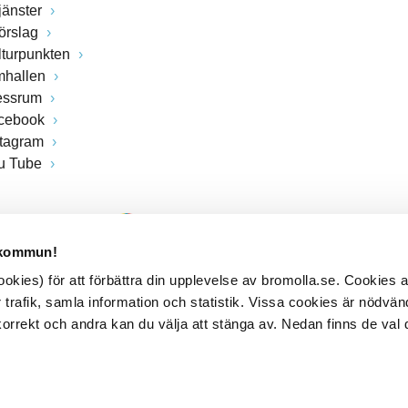
jänster
förslag
lturpunkten
mhallen
essrum
cebook
stagram
u Tube
 kommun!
kies) för att förbättra din upplevelse av bromolla.se. Cookies
 trafik, samla information och statistik. Vissa cookies är nödvänd
rrekt och andra kan du välja att stänga av. Nedan finns de val 