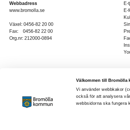
Webbadress
E-t
www.bromolla.se
E-
Ku
Växel: 0456-82 20 00
Si
Fax: 0456-82 22 00
Pr
Org.nr: 212000-0894
Fa
In
Yo
Välkommen till Bromölla
Vi använder webbkakor (coo
också för att analysera vår
webbsidorna ska fungera ko