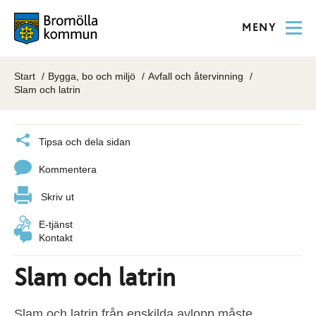
MENY
Start
Bygga, bo och miljö
Avfall och återvinning
Slam och latrin
Tipsa och dela sidan
Kommentera
Skriv ut
E-tjänst
Kontakt
Slam och latrin
Slam och latrin från enskilda avlopp måste