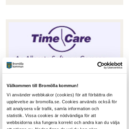
Time Care pool
Välkommen till Bromölla kommun!
Bokning av arbetspass för vikarier
Vi använder webbkakor (cookies) för att förbättra din
Klicka här för att logga in
upplevelse av bromolla.se. Cookies används också för
att analysera vår trafik, samla information och
statistik. Vissa cookies är nödvändiga för att
webbsidorna ska fungera korrekt och andra kan du välja