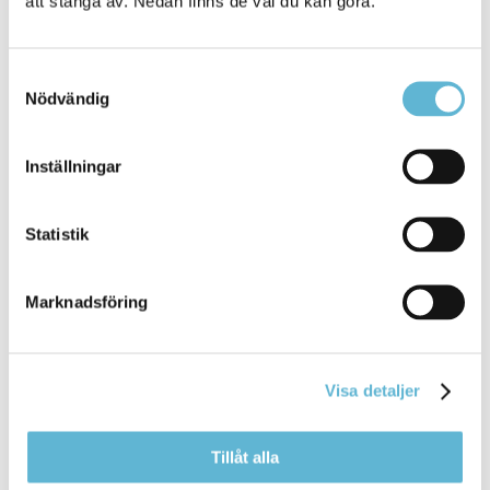
att stänga av. Nedan finns de val du kan göra.
Samtyckesval
Nödvändig
Inställningar
Time Care Planering - Multi Access
Statistik
Schemaläggning.
Klicka här för att logga in
Marknadsföring
Kontakt
Visa detaljer
Bemanningsenheten
Storgatan 48 (kommunhuset i Bromölla)
bemanningsenheten@bromolla.se
Tillåt alla