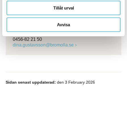
Pauline Jaldeheim
Rekryteringsspecialist
Tillåt urval
0456-82 20 99
pauline.jaldeheim@bromolla.se
Avvisa
Dina Gustavsson
Bemanningschef
0456-82 21 50
dina.gustavsson@bromolla.se
Sidan senast uppdaterad:
den 3 February 2026