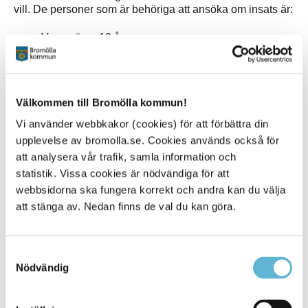
vill. De personer som är behöriga att ansöka om insats är:
Vuxna över 18 år.
God man/Förvaltare.
Vårdnadshavare.
Barn mellan 15-18 år som kan ansöka själva eller
med hjälp av vårdnadshavare.
Välkommen till Bromölla kommun!
Vi använder webbkakor (cookies) för att förbättra din
Vad händer sen?
upplevelse av bromolla.se. Cookies används också för
att analysera vår trafik, samla information och
LSS-handläggaren skickar ett skriftligt beslut. När du fått
insatsen beviljad meddelas enhetschef som ansvarar för
statistik. Vissa cookies är nödvändiga för att
att verkställa beslutet.
webbsidorna ska fungera korrekt och andra kan du välja
att stänga av. Nedan finns de val du kan göra.
Tillsammans med personal på korttidsvistelsen gör du en
genomförandeplan som beskriver hur insatsen ska
genomföras.
Samtyckesval
Nödvändig