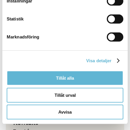
Inställningar
Statistik
Marknadsföring
Visa detaljer
Ansök här
Ansökan om insatser enligt lagen om stöd och service
Tillåt alla
till vissa funktionshindrade (LSS).
Läs mer och ansök
Tillåt urval
Avvisa
Kontakt