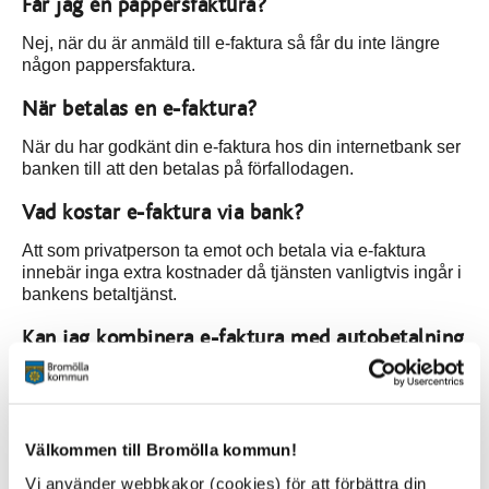
Får jag en pappersfaktura?
Nej, när du är anmäld till e-faktura så får du inte längre
någon pappersfaktura.
När betalas en e-faktura?
När du har godkänt din e-faktura hos din internetbank ser
banken till att den betalas på förfallodagen.
Vad kostar e-faktura via bank?
Att som privatperson ta emot och betala via e-faktura
innebär inga extra kostnader då tjänsten vanligtvis ingår i
bankens betaltjänst.
Kan jag kombinera e-faktura med autobetalning
eller autogiro?
Ja, det går bra. Autobetalning sätter du själv upp via din
internetbank och fungerar som autogiro genom att du inte
behöver godkänna fakturan för att den ska gå till
Välkommen till Bromölla kommun!
betalning.
Vi använder webbkakor (cookies) för att förbättra din