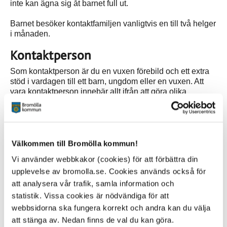
inte kan ägna sig åt barnet full ut.
Barnet besöker kontaktfamiljen vanligtvis en till två helger
i månaden.
Kontaktperson
Som kontaktperson är du en vuxen förebild och ett extra
stöd i vardagen till ett barn, ungdom eller en vuxen. Att
vara kontaktperson innebär allt ifrån att göra olika
aktiviteter till att vara ett stöd och en vuxen att prata med.
Det viktigaste för att bli kontaktperson är att du har tid och
ett stort engagemang, du ska ha fyllt 18 år och ha en
stabil livssituation.
Välkommen till Bromölla kommun!
Vi använder webbkakor (cookies) för att förbättra din
Avtal/ersättning
upplevelse av bromolla.se. Cookies används också för
Att vara familjehem, jourhem, kontaktfamilj eller
att analysera vår trafik, samla information och
kontaktperson är att ha ett uppdrag från Bromölla
statistik. Vissa cookies är nödvändiga för att
kommun och likställs inte med en anställning. Beroende
webbsidorna ska fungera korrekt och andra kan du välja
på vilket uppdrag så ser den ekonomiska ersättningen
att stänga av. Nedan finns de val du kan göra.
(arvode) olika ut. Omkostnadsersättning utgår också,