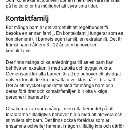
Som kontrakterat jourhem bör en i hemmet vara hemma
på heltid eller ha möjlighet att styra sina tider.
Kontaktfamilj
För många barn är det värdefullt att regelbundet få
besöka en annan familj. En kontaktfamilj fungerar som ett
komplement till barnets egen familj, en extrafamilj. Det är
främst barn i åldern 3 - 12 år som behöver en
kontaktfamilj.
Det finns många olika anledningar till att ett barn kan
behöva en extrafamilj med stabila och trygga vuxna.
Gemensamt för alla barnen är att de behöver ett utvidgat
nätverk för att de ska fortsätta utvecklas på ett bra sätt.
Det är ett mycket uppskattat stöd för många barn och
deras föräldrar och kontaktfamiljen blir ofta viktiga
personer i barnets liv.
Orsakerna kan vara många, men ofta beror det på att
föräldrarna tillfälligtvis behöver hjälp med att aktivera och
stimulera sitt barn. Det finns också föräldrar som är
ensamma och/eller hamnat i någon tillfällig kris och därför