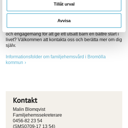
Tillåt urval
viktigt för oss att få en tydlig bild av dig/er och vilken typ
av uppdrag som bäst passar din/er familj. Detta för att
kunna matcha barnets behov.
Avvisa
Har du plats i hjärtat och plats hemma? Har du tid, ork
och engagemang för att ge ett utsatt barn en bättre start i
livet? Välkommen att kontakta oss och berätta mer om dig
själv.
Informationsfolder om familjehemsvård i Bromölla
kommun
Kontakt
Malin Blomqvist
Familjehemssekreterare
0456-82 23 54
(SMS0709-17 13 54)