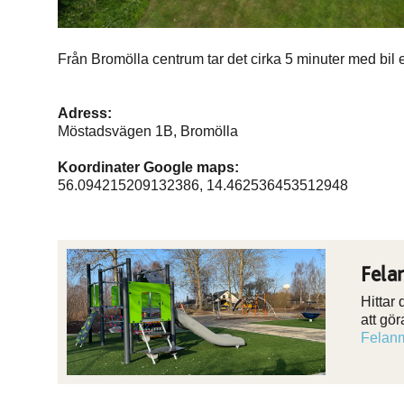
Från Bromölla centrum tar det cirka 5 minuter med bil 
Adress:
Möstadsvägen 1B, Bromölla
Koordinater Google maps:
56.094215209132386, 14.462536453512948
Fela
Hittar
att gö
Felanm