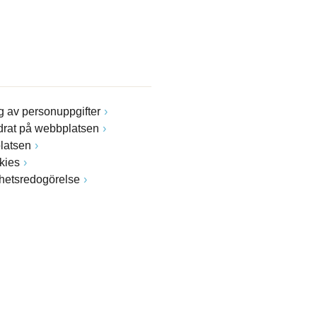
 av personuppgifter
drat på webbplatsen
latsen
kies
ghetsredogörelse