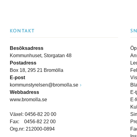
KONTAKT
S
Besöksadress
Öp
Kommunhuset, Storgatan 48
An
Postadress
Le
Box 18, 295 21 Bromölla
Fe
E-post
Vi
kommunstyrelsen@bromolla.se
Bl
Webbadress
E-t
www.bromolla.se
E-
Ku
Växel: 0456-82 20 00
Si
Fax: 0456-82 22 00
Pr
Org.nr: 212000-0894
Fa
In