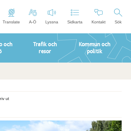
Translate
A-Ö
Lyssna
Sidkarta
Kontakt
Sök
o och
Trafik och
Kommun och
ö
resor
politik
riv ut