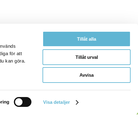
Tillåt alla
 används
iga för att
Tillåt urval
du kan göra.
Avvisa
ring
Visa detaljer