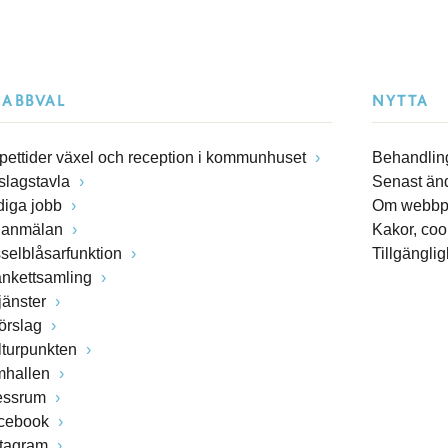
NABBVAL
NYTTA
pettider växel och reception i kommunhuset
Behandling
slagstavla
Senast än
diga jobb
Om webbp
lanmälan
Kakor, coo
sselblåsarfunktion
Tillgängli
ankettsamling
jänster
förslag
lturpunkten
mhallen
essrum
cebook
stagram