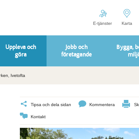
E-tjänster
Karta
Uppleva och
Jobb och
Bygga, b
göra
företagande
milj
ken, Ivetofta
Tipsa och dela sidan
Kommentera
Sk
Kontakt