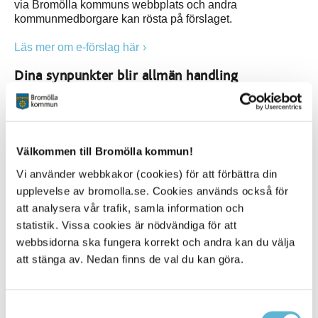
via Bromölla kommuns webbplats och andra
kommunmedborgare kan rösta på förslaget.
Läs mer om e-förslag här
Dina synpunkter blir allmän handling
Synpunkter som kommer in till Bromölla kommun via det
här formuläret registreras som en allmän handling. Det
betyder att allmänhet och massmedia kan begära ut och
ta del av innehållet i ditt meddelande, om det inte finns
Välkommen till Bromölla kommun!
skäl för sekretess enligt
Offentlighets- och sekretesslagen (2009:400)
.
Vi använder webbkakor (cookies) för att förbättra din
upplevelse av bromolla.se. Cookies används också för
Personuppgifter - information och samtycke
att analysera vår trafik, samla information och
Jag godkänner att Bromölla kommun behandlar mina
statistik. Vissa cookies är nödvändiga för att
personuppgifter enligt dataskyddsförordningen (GDPR).
webbsidorna ska fungera korrekt och andra kan du välja
Personuppgifterna behandlas i syfte att kunna utföra den
att stänga av. Nedan finns de val du kan göra.
här tjänsten.
Läs mer om hur Bromölla kommun behandlar dina
Samtyckesval
personuppgifter