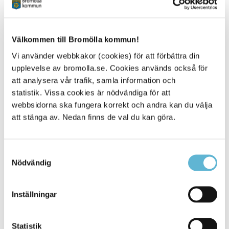
Kontakt
Välkommen till Bromölla kommun!
Johan Hejman
Kanslichef, kommunjurist
Vi använder webbkakor (cookies) för att förbättra din
0456-82 22 47
upplevelse av bromolla.se. Cookies används också för
(SMS0709-17 12 47)
att analysera vår trafik, samla information och
johan.hejman@bromolla.se
statistik. Vissa cookies är nödvändiga för att
webbsidorna ska fungera korrekt och andra kan du välja
att stänga av. Nedan finns de val du kan göra.
Samtyckesval
Sidan senast uppdaterad:
den 5 May 2026
Nödvändig
Inställningar
Statistik