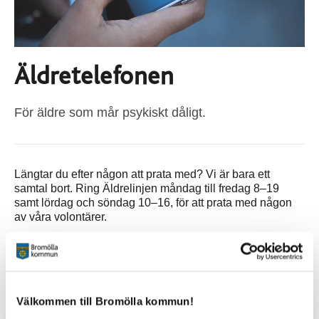
Äldretelefonen
För äldre som mår psykiskt dåligt.
Längtar du efter någon att prata med? Vi är bara ett
samtal bort. Ring Äldrelinjen måndag till fredag 8–19
samt lördag och söndag 10–16, för att prata med någon
av våra volontärer.
Samtalet kostar dig en markering, Mind står för resterande
samtalskostnad.
Du når oss på telefonnummer
020-22 22 33.
Välkommen till Bromölla kommun!
Är läget akut, ring 112.