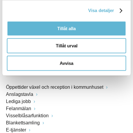
E-post
kommunstyrelsen@bromolla.se
Visa detaljer
Webbadress
www.bromolla.se
Tillåt alla
Växel: 0456-82 20 00
Tillåt urval
Fax: 0456-82 22 00
Org.nr: 212000-0894
Avvisa
SNABBVAL
Öppettider växel och reception i kommunhuset
Anslagstavla
Lediga jobb
Felanmälan
Visselblåsarfunktion
Blankettsamling
E-tjänster