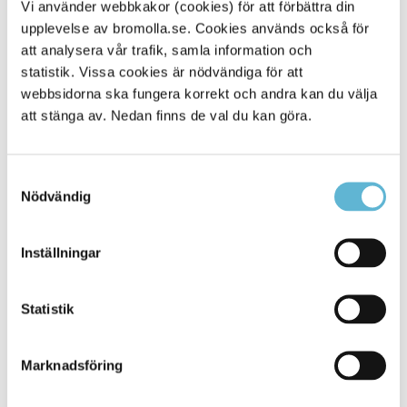
Vi använder webbkakor (cookies) för att förbättra din
Äldrelinjens webbplats
upplevelse av bromolla.se. Cookies används också för
att analysera vår trafik, samla information och
statistik. Vissa cookies är nödvändiga för att
Sidan senast uppdaterad:
den 16 March 2026
webbsidorna ska fungera korrekt och andra kan du välja
att stänga av. Nedan finns de val du kan göra.
Samtyckesval
Nödvändig
Inställningar
KONTAKT
Statistik
Besöksadress
Kommunhuset, Storgatan 48
Marknadsföring
Postadress
Box 18, 295 21 Bromölla